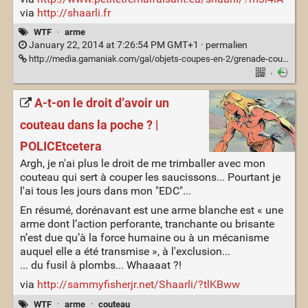
via
http://shaarli.fr
WTF
·
arme
January 22, 2014 at 7:26:54 PM GMT+1 ·
permalien
http://media.gamaniak.com/gal/objets-coupes-en-2/grenade-coupee-2.jpg
·
A-t-on le droit d’avoir un
couteau dans la poche ? |
POLICEtcetera
Argh, je n'ai plus le droit de me trimballer avec mon
couteau qui sert à couper les saucissons... Pourtant je
l'ai tous les jours dans mon "EDC"...
En résumé, dorénavant est une arme blanche est « une
arme dont l’action perforante, tranchante ou brisante
n’est due qu’à la force humaine ou à un mécanisme
auquel elle a été transmise », à l'exclusion...
... du fusil à plombs... Whaaaat ?!
via
http://sammyfisherjr.net/Shaarli/?tlKBww
WTF
·
arme
·
couteau