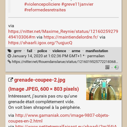
#violencepoliciere
#greve11janvier
#reformedesretraites
via
https://nitter.net/Maxime_Reynie/status/12160259279
49410306#m
via
https://maintiendelordre.fr/
via
https://shaarli.igox.org/?uqjucQ
grrrr
·
fail
·
police
·
violence
·
arme
·
manifestation
January 14, 2020 at 1:02:36 PM GMT+1 * ·
permalien
https://nitter.net/Rouendanslarue/status/1216019525772218368#m
·
grenade-coupee-2.jpg
(Image JPEG, 600 × 803 pixels)
Intéressant, j'aurais pas cru qu'une
grenade était complètement vide.
On voit bien shrapnel à la périphérie.
via
http://www.gamaniak.com/image-9807-objets-
coupes-en-2.html
via
http://www.petitetremalfaisant.eu/shaarli/?m3l4iA