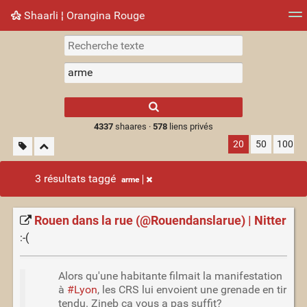
Shaarli ¦ Orangina Rouge
Nuage de tags
Mur d'images
Quotidien
► Jouer
Type 1 or more
characters for
results.
4337
shaares ·
578
liens privés
20
50
100
3 résultats taggé
arme
Rouen dans la rue (@Rouendanslarue) | Nitter
:-(
Alors qu'une habitante filmait la manifestation
à
#Lyon
, les CRS lui envoient une grenade en tir
tendu. Zineb ça vous a pas suffit?