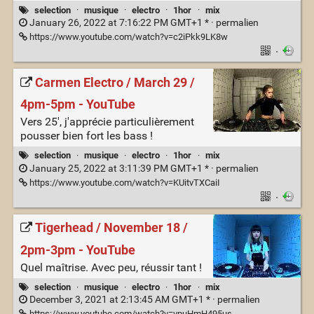
selection
·
musique
·
electro
·
1hor
·
mix
January 26, 2022 at 7:16:22 PM GMT+1 * ·
permalien
https://www.youtube.com/watch?v=c2iPkk9LK8w
·
Carmen Electro / March 29 /
4pm-5pm - YouTube
Vers 25', j'apprécie particulièrement
pousser bien fort les bass !
selection
·
musique
·
electro
·
1hor
·
mix
January 25, 2022 at 3:11:39 PM GMT+1 * ·
permalien
https://www.youtube.com/watch?v=KUitvTXCaiI
·
Tigerhead / November 18 /
2pm-3pm - YouTube
Quel maîtrise. Avec peu, réussir tant !
selection
·
musique
·
electro
·
1hor
·
mix
December 3, 2021 at 2:13:45 AM GMT+1 * ·
permalien
https://www.youtube.com/watch?v=vpuHmH495us