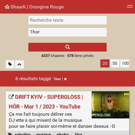
Shaarli ¦ Orangina Rouge
Nuage de tags
Mur d'images
Quotidien
► Jouer
Type 1 or more
characters for
results.
4337
shaares ·
578
liens privés
20
50
100
6 résultats taggé
1hor
DRIFT KYIV - SUPERGLOSS |
HÖR - Mar 1 / 2023 - YouTube
Ça me fait toujours délirer ces
DJ·ette·s qui mixent de la musique
pour se faire plaisir soi-même et danser dessus :-D
selection
·
musique
·
electro
·
1hor