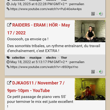
July 18, 2025 at 6:22:28 PM GMT+2 * ·
permalien
https://www.youtube.com/watch?v=PuD4GeAw4ps
·
RAIDERS - ERAM | HÖR - May
17 / 2022
Ooooooh, ça envoie ça !
Des sonorités tribales, un rythme entraînant, du travail
d'enchaînement, c'est EXTRA !
selection
·
musique
·
electro
·
1hor
May 18, 2022 at 5:13:17 PM GMT+2 * ·
permalien
https://www.youtube.com/watch?v=-r85OtpsYno
·
DJKAOS11 / November 7 /
9pm-10pm - YouTube
Ce petit passage de piano vers 55'
pour terminer le mix est juste excellent
!