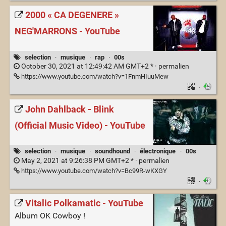
2000 « CA DEGENERE »
NEG'MARRONS - YouTube
selection
·
musique
·
rap
·
00s
October 30, 2021 at 12:49:42 AM GMT+2 * ·
permalien
https://www.youtube.com/watch?v=1FnmHIuuMew
·
John Dahlback - Blink
(Official Music Video) - YouTube
selection
·
musique
·
soundhound
·
électronique
·
00s
May 2, 2021 at 9:26:38 PM GMT+2 * ·
permalien
https://www.youtube.com/watch?v=Bc99R-wKXGY
·
Vitalic Polkamatic - YouTube
Album OK Cowboy !