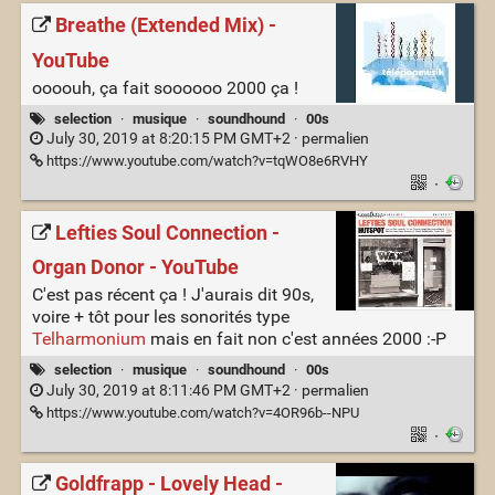
Breathe (Extended Mix) -
YouTube
oooouh, ça fait soooooo 2000 ça !
selection
·
musique
·
soundhound
·
00s
July 30, 2019 at 8:20:15 PM GMT+2 ·
permalien
https://www.youtube.com/watch?v=tqWO8e6RVHY
·
Lefties Soul Connection -
Organ Donor - YouTube
C'est pas récent ça ! J'aurais dit 90s,
voire + tôt pour les sonorités type
Telharmonium
mais en fait non c'est années 2000 :-P
selection
·
musique
·
soundhound
·
00s
July 30, 2019 at 8:11:46 PM GMT+2 ·
permalien
https://www.youtube.com/watch?v=4OR96b--NPU
·
Goldfrapp - Lovely Head -