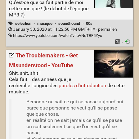
Qu'est-ce que ça fait partie de moi
cette musique ! (le début de l'époque
MP3 ?)
selection
·
musique
·
soundhound
·
00s
January 30, 2020 at 11:22:50 PM GMT+1 * ·
permalien
https://www.youtube.com/watch?v=uVNqTBF5Zyo
·
The Troublemakers - Get
Misunderstood - YouTube
Shit, shit, shit !
Cela fait… des années que je
recherche l'origine des
paroles d'introduction
de cette
musique.
Personne ne sait ce qui se passe aujourd'hui
parce que personne ne veut qu'il se passe
quelque chose,
en réalité on ne sait jamais ce qu'il se passe
on sait seulement ce que l'on veut qu'il se
passe,
et c'est comme ça que les choses arrivent.