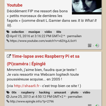
Youtube
Décidément FIP me ressort des bons
« petits morceaux de derrières les
fagots » (comme dirait L.Garnier dans ses
It Is What It
Is
).
selection
·
musique
·
vidéo
·
00s
April 15, 2016 at 3:16:22 PM GMT+2 * ·
permalien
https://www.youtube.com/watch?v=v8ZKgJLSoYI
·
Time-lapse avec Raspberry Pi et sa
(Pi)caméra | Épinglé
Mmmmh, j'aime bien, faudra que je teste !
Je vais ressortir ma Webcam logitech toute
poussiéreuse acquise... en 2005 !
(via
http://shaarli.fr
- c'est trop bien ce site ! )
00s
·
raspberry
·
hacking
·
amusant
·
photo
·
vidéo
June 25, 2013 at 4:50:12 PM GMT+2 * ·
permalien
http://www.epingle.info/?p=2796