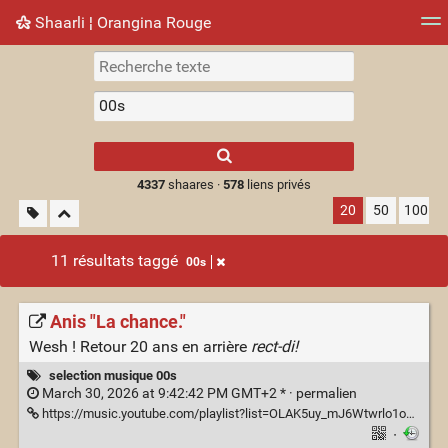
Shaarli ¦ Orangina Rouge
Nuage de tags
Mur d'images
Quotidien
► Jouer
Type 1 or more
characters for
results.
4337
shaares ·
578
liens privés
20
50
100
11 résultats taggé
00s
Anis "La chance."
Wesh ! Retour 20 ans en arrière
rect-di!
selection musique 00s
March 30, 2026 at 9:42:42 PM GMT+2 * ·
permalien
https://music.youtube.com/playlist?list=OLAK5uy_mJ6Wtwrlo1oMuryrEKTlDsHdwE9AR5UIQ
·