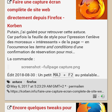
Faire une capture écran
complète de site web
directement depuis Firefox -
Korben
Putain, j'ai galéré pour retrouver cette astuce.
Car parfois la feuille de style pour l'ipression t'enlève
des morceaux « intéressants » de la page — en
l'occurrence les
terms and conditions
d'une
confirmation de réservation pour moi…
La commande :
screenshot --fullpage capture.png
Édit 2018-08-30 : Un petit
MAJ + F2
au préalable…
astuce
·
firefox
May 6, 2017 at 5:23:29 AM GMT+2 * ·
permalien
https://korben.info/faire-une-capture-ecran-complete-de-site-web-directement-depuis-firefox.html
·
Encore quelques tweaks pour