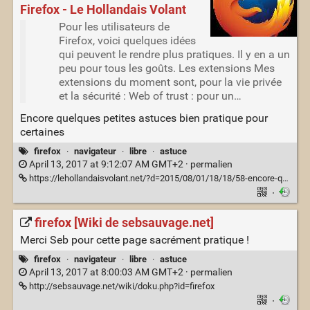
Firefox - Le Hollandais Volant
Pour les utilisateurs de
Firefox, voici quelques idées
qui peuvent le rendre plus pratiques. Il y en a un
peu pour tous les goûts. Les extensions Mes
extensions du moment sont, pour la vie privée
et la sécurité : Web of trust : pour un…
Encore quelques petites astuces bien pratique pour
certaines
firefox
·
navigateur
·
libre
·
astuce
April 13, 2017 at 9:12:07 AM GMT+2 ·
permalien
https://lehollandaisvolant.net/?d=2015/08/01/18/18/58-encore-quelques-tweaks-pour-firefox
·
firefox [Wiki de sebsauvage.net]
Merci Seb pour cette page sacrément pratique !
firefox
·
navigateur
·
libre
·
astuce
April 13, 2017 at 8:00:03 AM GMT+2 ·
permalien
http://sebsauvage.net/wiki/doku.php?id=firefox
·