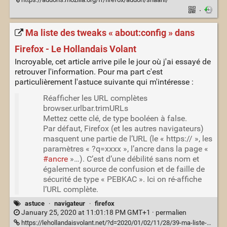
·
Ma liste des tweaks « about:config » dans
Firefox - Le Hollandais Volant
Incroyable, cet article arrive pile le jour où j'ai essayé de
retrouver l'information. Pour ma part c'est
particulièrement l'astuce suivante qui m'intéresse :
Réafficher les URL complètes
browser.urlbar.trimURLs
Mettez cette clé, de type booléen à false.
Par défaut, Firefox (et les autres navigateurs)
masquent une partie de l’URL (le « https:// », les
paramètres « ?q=xxxx », l’ancre dans la page «
#ancre
»…). C’est d’une débilité sans nom et
également source de confusion et de faille de
sécurité de type « PEBKAC ». Ici on ré-affiche
l’URL complète.
astuce
·
navigateur
·
firefox
January 25, 2020 at 11:01:18 PM GMT+1 ·
permalien
https://lehollandaisvolant.net/?d=2020/01/02/11/28/39-ma-liste-des-tweaks-aboutconfig-dans-firefox