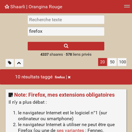
Shaarli ¦ Orangina Rouge
Nuage de tags
Mur d'images
Quotidien
► Jouer
Type 1 or more
characters for
results.
4337
shaares ·
578
liens privés
20
50
100
10 résultats taggé
firefox
Note: Firefox, mes extensions obligatoires
Il n’y a plus débat :
le navigateur Internet est le logiciel n°1 (sur
ordinateur ou smartphone)
le navigateur Internet à utiliser ne peut être que
Firefox (ou une de
ses variantes
: Fennec,