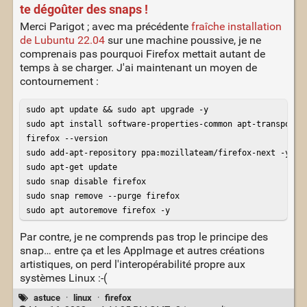
te dégoûter des snaps !
Merci Parigot ; avec ma précédente
fraîche installation
de Lubuntu 22.04
sur une machine poussive, je ne
comprenais pas pourquoi Firefox mettait autant de
temps à se charger. J'ai maintenant un moyen de
contournement :
sudo apt update && sudo apt upgrade -y

sudo apt install software-properties-common apt-transport-h
firefox --version

sudo add-apt-repository ppa:mozillateam/firefox-next -y

sudo apt-get update

sudo snap disable firefox

sudo snap remove --purge firefox

sudo apt autoremove firefox -y
Par contre, je ne comprends pas trop le principe des
snap… entre ça et les AppImage et autres créations
artistiques, on perd l'interopérabilité propre aux
systèmes Linux :-(
astuce
·
linux
·
firefox