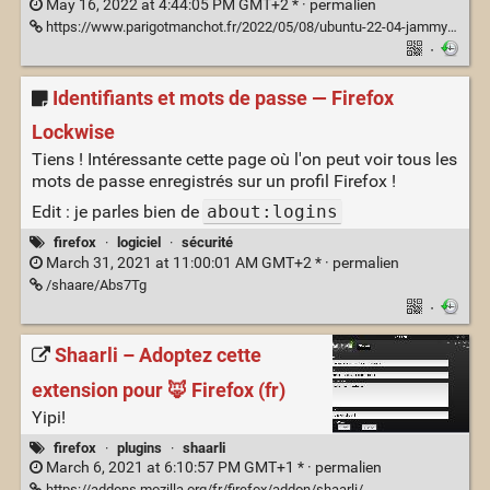
May 16, 2022 at 4:44:05 PM GMT+2 * ·
permalien
https://www.parigotmanchot.fr/2022/05/08/ubuntu-22-04-jammy-jellyfish-ou-comment-te-degouter-des-snaps/
·
Identifiants et mots de passe — Firefox
Lockwise
Tiens ! Intéressante cette page où l'on peut voir tous les
mots de passe enregistrés sur un profil Firefox !
Edit : je parles bien de
about:logins
firefox
·
logiciel
·
sécurité
March 31, 2021 at 11:00:01 AM GMT+2 * ·
permalien
/shaare/Abs7Tg
·
Shaarli – Adoptez cette
extension pour 🦊 Firefox (fr)
Yipi!
firefox
·
plugins
·
shaarli
March 6, 2021 at 6:10:57 PM GMT+1 * ·
permalien
https://addons.mozilla.org/fr/firefox/addon/shaarli/