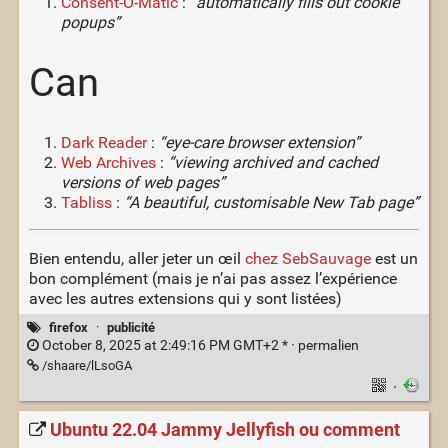
Consent-O-Matic
:
“automatically fills out cookie
popups”
Can
Dark Reader
:
“eye-care browser extension”
Web Archives
:
“viewing archived and cached
versions of web pages”
Tabliss
:
“A beautiful, customisable New Tab page”
Bien entendu, aller jeter un œil
chez SebSauvage
est un
bon complément (mais je n’ai pas assez l’expérience
avec les autres extensions qui y sont listées)
firefox
·
publicité
October 8, 2025 at 2:49:16 PM GMT+2 * ·
permalien
/shaare/lLsoGA
·
Ubuntu 22.04 Jammy Jellyfish ou comment