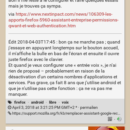
Bon il me reste à le configurer et faire quelques essais
mais je trouves ça sympa.
via
https://www.nextinpact.com/news/106309-les-
apports-firefox-5960-assistant-entreprise-permissions-
qwant-et-web-authentication.htm
Édit 2018-04-03T17:45 : bon ça ne marche pas ; quand
j'essaye en appuyant longtemps sur le bouton accueil,
il m'affiche la bulle en bas de l'écran et ensuite il ouvre
juste firefox avec le clavier.
Et quand je veux configurer une « entrée voix », je n'ai
rien de proposé – probablement en raison de la
désactivation d'un certains nombres d'applications et
services. Pas grave, ça fait 8 ans que j'utilise android et
que je n'utilise pas cette fonction : ça ne va pas me
manquer.
firefox
·
android
·
libre
·
voix
April 3, 2018 at 3:21:25 PM GMT+2 * ·
permalien
https://support.mozilla.org/fr/kb/remplacer-assistant-google-recherche-firefox
·