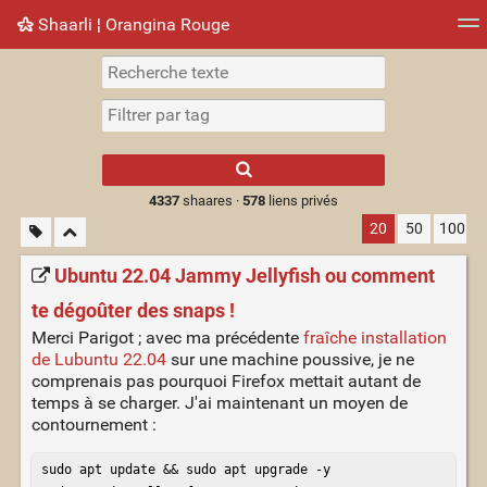
Shaarli ¦ Orangina Rouge
Nuage de tags
Mur d'images
Quotidien
► Jouer
Type 1 or more
characters for
results.
4337
shaares ·
578
liens privés
20
50
100
Ubuntu 22.04 Jammy Jellyfish ou comment
te dégoûter des snaps !
Merci Parigot ; avec ma précédente
fraîche installation
de Lubuntu 22.04
sur une machine poussive, je ne
comprenais pas pourquoi Firefox mettait autant de
temps à se charger. J'ai maintenant un moyen de
contournement :
sudo apt update && sudo apt upgrade -y
