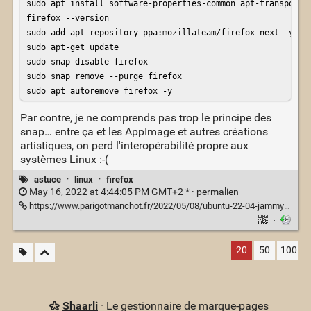
sudo apt install software-properties-common apt-transport-h
firefox --version

sudo add-apt-repository ppa:mozillateam/firefox-next -y

sudo apt-get update

sudo snap disable firefox

sudo snap remove --purge firefox

sudo apt autoremove firefox -y
Par contre, je ne comprends pas trop le principe des
snap… entre ça et les AppImage et autres créations
artistiques, on perd l'interopérabilité propre aux
systèmes Linux :-(
astuce
·
linux
·
firefox
May 16, 2022 at 4:44:05 PM GMT+2 * ·
permalien
https://www.parigotmanchot.fr/2022/05/08/ubuntu-22-04-jammy-jellyfish-ou-comment-te-degouter-des-snaps/
·
20
50
100
Shaarli
· Le gestionnaire de marque-pages