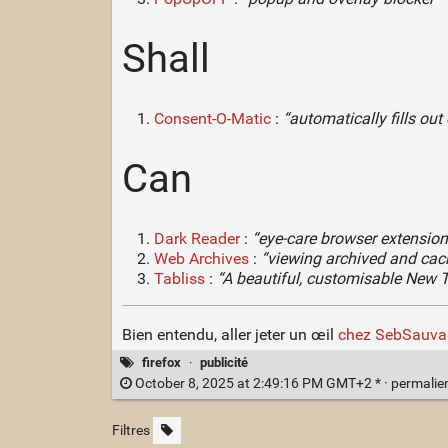
Shall
Consent-O-Matic
:
“automatically fills ou
Can
Dark Reader
:
“eye-care browser extension
Web Archives
:
“viewing archived and cac
Tabliss
:
“A beautiful, customisable New 
Bien entendu, aller jeter un œil
chez SebSauva
firefox
·
publicité
October 8, 2025 at 2:49:16 PM GMT+2 * ·
permalie
Filtres