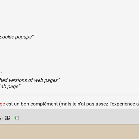
t cookie popups”
”
hed versions of web pages”
Tab page”
ge
est un bon complément (mais je n’ai pas assez l’expérience av
n
·
·