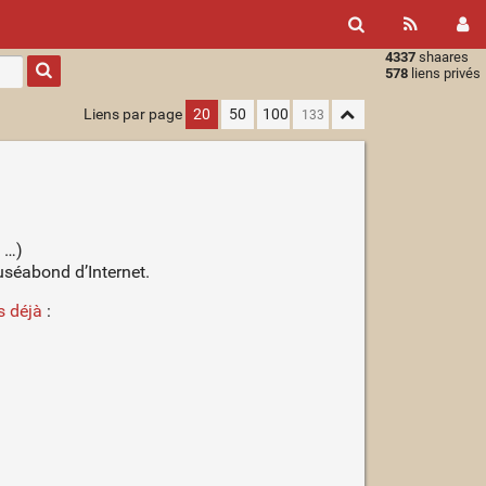
4337
shaares
Type 1 or
578
liens privés
more
characters
Liens par page
20
50
100
for
results.
, …)
uséabond d’Internet.
ns déjà
: