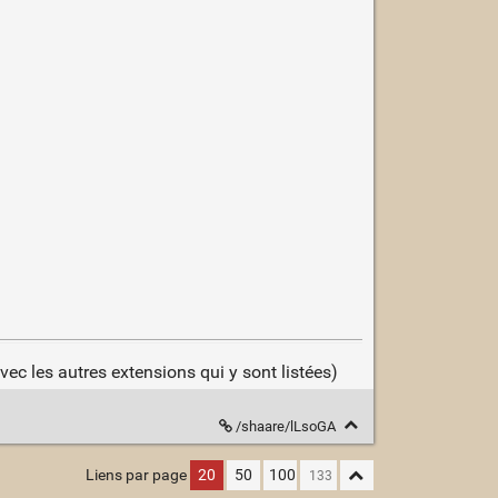
ec les autres extensions qui y sont listées)
/shaare/lLsoGA
Liens par page
20
50
100