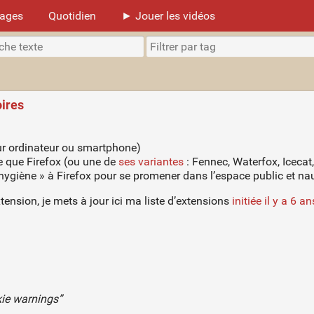
mages
Quotidien
► Jouer les vidéos
oires
(sur ordinateur ou smartphone)
tre que Firefox (ou une de
ses variantes
: Fennec, Waterfox, Icecat
d’hygiène » à Firefox pour se promener dans l’espace public et na
tension, je mets à jour ici ma liste d’extensions
initiée il y a 6 a
kie warnings”