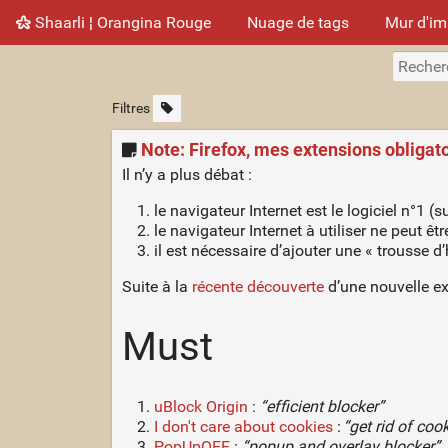
Shaarli ¦ Orangina Rouge
Nuage de tags
Mur d'i
Filtres
Note: Firefox, mes extensions obligat
Il n’y a plus débat :
le navigateur Internet est le logiciel n°1 
le navigateur Internet à utiliser ne peut ê
il est nécessaire d’ajouter une « trousse 
Suite à la
récente découverte
d’une nouvelle ex
Must
uBlock Origin
:
“efficient blocker”
I don't care about cookies
:
“get rid of coo
PopUpOFF
:
“popup and overlay blocker”