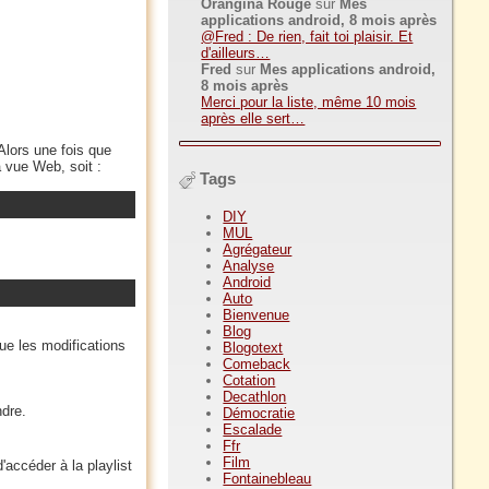
Orangina Rouge
sur
Mes
applications android, 8 mois après
@Fred : De rien, fait toi plaisir. Et
d'ailleurs…
Fred
sur
Mes applications android,
8 mois après
Merci pour la liste, même 10 mois
après elle sert…
 Alors une fois que
 vue Web, soit :
Tags
DIY
MUL
Agrégateur
Analyse
Android
Auto
Bienvenue
Blog
ue les modifications
Blogotext
Comeback
Cotation
Decathlon
ndre.
Démocratie
Escalade
Ffr
Film
accéder à la playlist
Fontainebleau