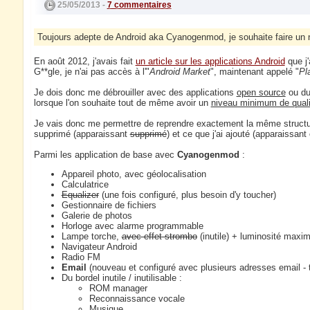
25/05/2013 -
7 commentaires
Toujours adepte de Android aka Cyanogenmod, je souhaite faire un 
En août 2012, j'avais fait
un article sur les applications Android
que j'
G**gle, je n'ai pas accès à l'"
Android Market
", maintenant appelé "
Pl
Je dois donc me débrouiller avec des applications
open source
ou du
lorsque l'on souhaite tout de même avoir un
niveau minimum de quali
Je vais donc me permettre de reprendre exactement la même structure 
supprimé (apparaissant
supprimé
) et ce que j'ai ajouté (apparaissant
Parmi les application de base avec
Cyanogenmod
:
Appareil photo, avec géolocalisation
Calculatrice
Equalizer
(une fois configuré, plus besoin d'y toucher)
Gestionnaire de fichiers
Galerie de photos
Horloge avec alarme programmable
Lampe torche,
avec effet strombo
(inutile) + luminosité maxim
Navigateur Android
Radio FM
Email
(nouveau et configuré avec plusieurs adresses email - t
Du bordel inutile / inutilisable :
ROM manager
Reconnaissance vocale
Musique