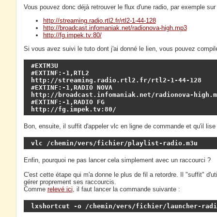
Vous pouvez donc déjà retrouver le flux d'une radio, par exemple su
http://streaming.radio.rtl2.fr/rtl2-1-44-128
http://broadcast.infomaniak.net/radionova-high.mp3
http://fg.impek.tv:80/
Si vous avez suivi le tuto dont j'ai donné le lien, vous pouvez compi
#EXTM3U

#EXTINF:-1,RTL2

http://streaming.radio.rtl2.fr/rtl2-1-44-128

#EXTINF:-1,RADIO NOVA

http://broadcast.infomaniak.net/radionova-high.mp
#EXTINF:-1,RADIO FG

http://fg.impek.tv:80/
Bon, ensuite, il suffit d'appeler vlc en ligne de commande et qu'il lise
vlc /chemin/vers/fichier/playlist-radio.m3u
Enfin, pourquoi ne pas lancer cela simplement avec un raccourci ?
C'est cette étape qui m'a donne le plus de fil a retordre. Il "suffit" d'ut
gérer proprement ses raccourcis.
Comme
relevé ici
, il faut lancer la commande suivante :
lxshortcut -o /chemin/vers/fichier/launcher-radi