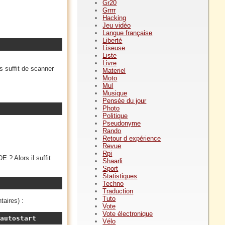
Gr20
Grrrr
Hacking
Jeu vidéo
Langue française
Liberté
Liseuse
Liste
Livre
s suffit de scanner
Materiel
Moto
Mul
Musique
Pensée du jour
Photo
Politique
Pseudonyme
Rando
Retour d expérience
Revue
Rpi
 ? Alors il suffit
Shaarli
Sport
Statistiques
Techno
Traduction
Tuto
taires) :
Vote
Vote électronique
autostart
Vélo