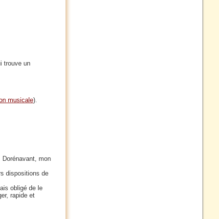
i trouve un
ion musicale
).
P. Dorénavant, mon
rs dispositions de
ais obligé de le
er, rapide et