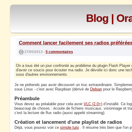
Blog | O
Comment lancer facilement ses radios préférées
27/05/2013 -
5 commentaires
On a tous été un jour confronté au problème du plugin Flash Player q
d'avoir ce soucis pour écouter ma radio. Je dévoile ici donc une t
sous d'autres environnements.
Je ne prétends pas avoir découvert un truc extraordinaire. Simplem
sous Linux - c'est avec Raspbian (dérivé de
Debian
pour le Raspberry
Préambule
Vous devez au préalable pour cela avoir
VLC (2.0+)
d’installé. Ce log
beaucoup de choses : écoute de fichiers musicaux, visionnage et trait
c'est la lecture de flux radio (aussi appelé streaming).
Création et lancement d'une playlist de radios
Déjà, vous pouvez voir ce
simple tuto
. Il résume très bien que l'on p