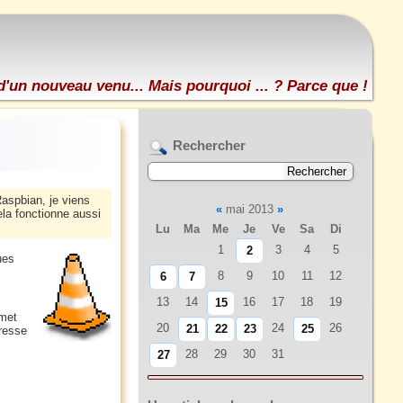
d'un nouveau venu... Mais pourquoi ... ? Parce que !
Rechercher
Raspbian, je viens
«
mai 2013
»
la fonctionne aussi
Lu
Ma
Me
Je
Ve
Sa
Di
1
3
4
5
2
ues
8
9
10
11
12
6
7
13
14
16
17
18
19
15
rmet
20
24
26
21
22
23
25
éresse
28
29
30
31
27