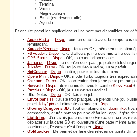
Terminal
Video
Magnétophone
Email
(est devenu utile)
Agenda
Et ensuite parmi les applications qui ne sont pas disponibles par défa
Andro Radio
: -
Dispo
- perd en stabilité avec le temps, pas di
remplaçant.
Barcode Scanner
:
Dispo
- toujours OK, même en utilisation é
FBReader
:
Dispo
- OK, d'ailleurs je me suis mis à lire des liv
GPS Status
:
Dispo
- OK, toujours indispensable.
Jamendo
:
Dispo
- je ne m'en sers pas ; je préfère téléchar
Jukefox
:
Dispo
- OK, toujours rien à redire, juste parfait.
NetCounter
:
Dispo
- inutile, pour moi tout du moins.
Opera Mini
:
Dispo
- OK, mode Turbo toujours très appréciable 
Osmand
:
Dispo
- OK, l'application dont je ne peux pas me pa
Newsrob
:
Dispo
- devenu inutile avec le combo
Kriss Feed
+ 
Puzzles
:
Dispo
- OK, je suis devenu addict ! .
Ultra Notes :
Dispo
- OK, fais son job.
Envoi par FTP
: Juste trop pratique. Je prends une (ou plusi
projet
1day1pix
est alimenté comme ça.
Dispo
.
Gloomy Dungeons 3D
: Tout simplement un
doom-like
, très
commandes, et très sympa pour se défouler - appli légère de 
Lightning
: J'en avais juste marre de Firefox qui, certes resp
déplacer sur la carte SD et l'ouverture d'une page même avec ju
fonctionnel ; l'essayer c'est l'adopter.
Dispo
.
OSMtracker
: Me permet de faire des relevés de points d'inté