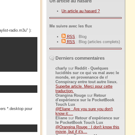
Un article au hasard
Un article au hasard ?
Me suivre avec les flux
ylist-radio.m3u" ):
RSS
: Blog
RSS
: Blog (articles complets)
Derniers commentaires
charly
sur
Reddit - Quelques
lucidités sur ce qui va mal avec le
monde, en provenance de r/
Conspiracy entre tout autre lieux.
Superbe article. Merci pour cette
traduction.
Orangina Rouge
sur
Retour
d'expérience sur le PocketBook
Touch Lux
chiers *.desktop pour
@Eliane : Are you sure you don't
know it:…
Eliane
sur
Retour d'expérience sur
le PocketBook Touch Lux
@Orangina Rouge : I don't know this
movie, but if it's…