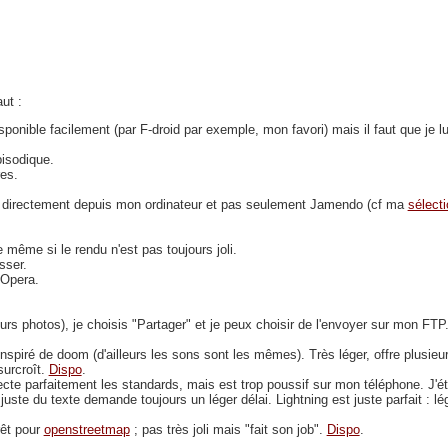
ut :
sponible facilement (par F-droid par exemple, mon favori) mais il faut que je lu
pisodique.
res.
ger directement depuis mon ordinateur et pas seulement Jamendo (cf ma
sélect
même si le rendu n'est pas toujours joli.
sser.
Opera.
eurs photos), je choisis "Partager" et je peux choisir de l'envoyer sur mon FT
 inspiré de doom (d'ailleurs les sons sont les mêmes). Très léger, offre plusieu
surcroît.
Dispo
.
ecte parfaitement les standards, mais est trop poussif sur mon téléphone. J'ét
ste du texte demande toujours un léger délai. Lightning est juste parfait : lég
rêt pour
openstreetmap
; pas très joli mais "fait son job".
Dispo
.