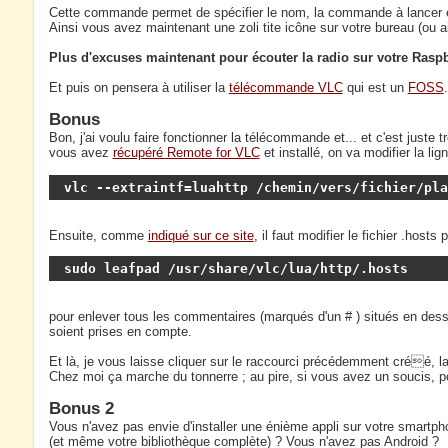
Cette commande permet de spécifier le nom, la commande à lancer et
Ainsi vous avez maintenant une zoli tite icône sur votre bureau (ou ail
Plus d'excuses maintenant pour écouter la radio sur votre Raspb
Et puis on pensera à utiliser la
télécommande VLC
qui est un
FOSS
.
Bonus
Bon, j'ai voulu faire fonctionner la télécommande et... et c'est juste 
vous avez
récupéré Remote for VLC
et installé, on va modifier la 
vlc --extraintf=luahttp /chemin/vers/fichier/pla
Ensuite, comme
indiqué sur ce site
, il faut modifier le fichier .hos
sudo leafpad /usr/share/vlc/lua/http/.hosts
pour enlever tous les commentaires (marqués d'un # ) situés en dess
soient prises en compte.
Et là, je vous laisse cliquer sur le raccourci précédemment créé, l
Chez moi ça marche du tonnerre ; au pire, si vous avez un soucis, po
Bonus 2
Vous n'avez pas envie d'installer une énième appli sur votre smartph
(et même votre bibliothèque complète) ? Vous n'avez pas Android ?