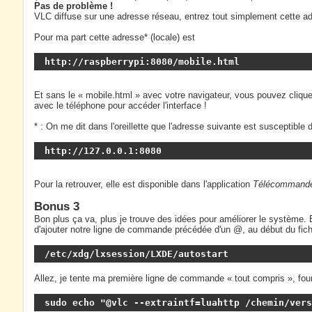
Pas de problème !
VLC diffuse sur une adresse réseau, entrez tout simplement cette ad
Pour ma part cette adresse* (locale) est
http://raspberrypi:8080/mobile.html
Et sans le « mobile.html » avec votre navigateur, vous pouvez cliquer
avec le téléphone pour accéder l'interface !
* : On me dit dans l'oreillette que l'adresse suivante est susceptible 
http://127.0.0.1:8080
Pour la retrouver, elle est disponible dans l'application
Télécommande
Bonus 3
Bon plus ça va, plus je trouve des idées pour améliorer le système.
d'ajouter notre ligne de commande précédée d'un @, au début du fichi
/etc/xdg/lxsession/LXDE/autostart
Allez, je tente ma première ligne de commande « tout compris », fourn
sudo echo "@vlc --extraintf=luahttp /chemin/vers