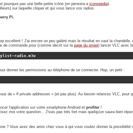
 pourquoi pas une belle petite icône (on pensera a
iconspedia
).
leurs) sur laquelle cliquer et qui vous lance vos radios.
erry Pi.
trop excellent ! J'ai encore un peu galéré mais le résultat en vaut la chandelle.
ligne de commande pour (comme décrit sur la
page du projet
) lancer VLC avec la
ylist-radio.m3u
ts pour donner les permissions au téléphone de se connecter. Hop, un petit :
ous de « # private addresses » (et pas plus). Au besoin relancez VLC, pour q
ancer l'application sur votre smartphone Android et
profiter
!
sez moi votre question... J'suis pas très fort mais quelqu'un saura bien répo
one ? Vous avez des amis chez vous à qui vous voulez donner la possibilité d'