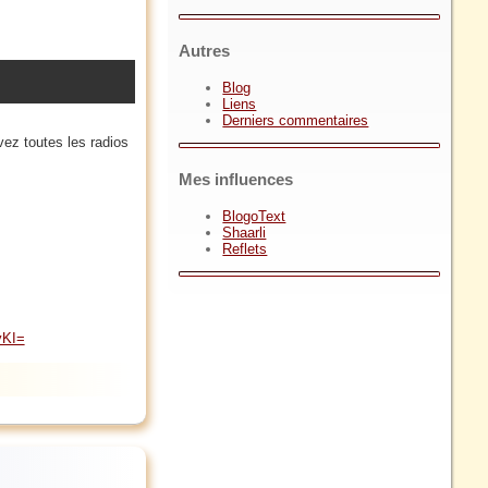
Autres
Blog
Liens
Derniers commentaires
vez toutes les radios
Mes influences
BlogoText
Shaarli
Reflets
yKI=