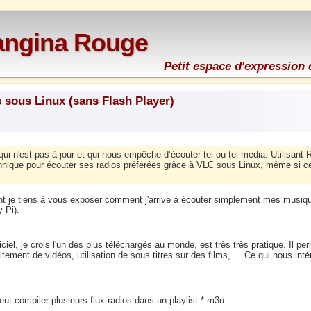
rangina Rouge
Petit espace d'expression 
 sous Linux (sans Flash Player)
ui n'est pas à jour et qui nous empêche d’écouter tel ou tel media. Utilisant 
echnique pour écouter ses radios préférées grâce à VLC sous Linux, même si ce
ent je tiens à vous exposer comment j'arrive à écouter simplement mes musiq
 Pi).
iciel, je crois l'un des plus téléchargés au monde, est très très pratique. Il pe
ement de vidéos, utilisation de sous titres sur des films, ... Ce qui nous int
eut compiler plusieurs flux radios dans un playlist *.m3u .