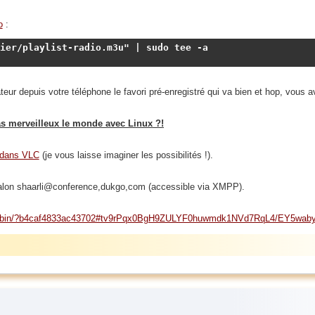
o
:
ier/playlist-radio.m3u" | sudo tee -a 
teur depuis votre téléphone le favori pré-enregistré qui va bien et hop, vous a
pas merveilleux le monde avec Linux ?!
 dans VLC
(je vous laisse imaginer les possibilités !).
le salon shaarli@conference,dukgo,com (accessible via XMPP).
org/zbin/?b4caf4833ac43702#tv9rPqx0BgH9ZULYF0huwmdk1NVd7RqL4/EY5wab