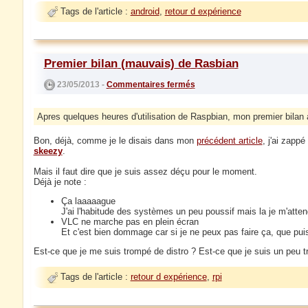
Tags de l'article :
android
,
retour d expérience
Premier bilan (mauvais) de Rasbian
23/05/2013 -
Commentaires fermés
Apres quelques heures d'utilisation de Raspbian, mon premier bilan a
Bon, déjà, comme je le disais dans mon
précédent article
, j'ai zappé
skeezy
.
Mais il faut dire que je suis assez déçu pour le moment.
Déjà je note :
Ça laaaaague
J'ai l'habitude des systèmes un peu poussif mais la je m'atte
VLC ne marche pas en plein écran
Et c'est bien dommage car si je ne peux pas faire ça, que puis-
Est-ce que je me suis trompé de distro ? Est-ce que je suis un peu tr
Tags de l'article :
retour d expérience
,
rpi