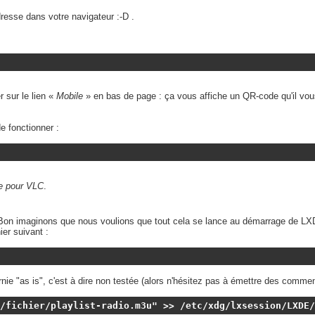
resse dans votre navigateur :-D .
 sur le lien «
Mobile
» en bas de page : ça vous affiche un QR-code qu'il vou
de fonctionner :
 pour VLC
.
 Bon imaginons que nous voulions que tout cela se lance au démarrage de LXDE
er suivant :
ie "as is", c'est à dire non testée (alors n'hésitez pas à émettre des commen
/fichier/playlist-radio.m3u" >> /etc/xdg/lxsession/LXDE/