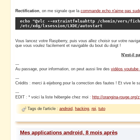
Rectification
, on me signale que la
commande echo n'aime pas sud
echo "@vlc --extraintf=luahttp /chemin/vers/fich
/etc/xdg/lxsession/LXDE/autostart
Vous lancez votre Raspberry, puis vous allez choisir sur votre naviga
que vous voulez facilement et navigable du bout du doigt !
N'est-il 
---
Au passage, pour information, on peut aussi lire des
vidéos youtube
---
Crédits : merci à eijebong pour la correction des fautes ! Et vive 
---
EDIT : * voici la liste hébergée chez moi :
http://orangina-rouge.
Tags de l'article :
android
,
hacking
,
rpi
,
tuto
Mes applications android, 8 mois après