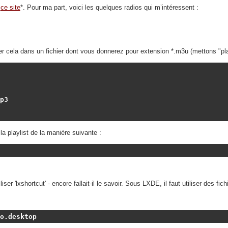
r
ce site
*. Pour ma part, voici les quelques radios qui m’intéressent :
ler cela dans un fichier dont vous donnerez pour extension *.m3u (mettons "pla
3

 la playlist de la manière suivante :
iliser 'lxshortcut' - encore fallait-il le savoir. Sous LXDE, il faut utiliser des fi
o.desktop