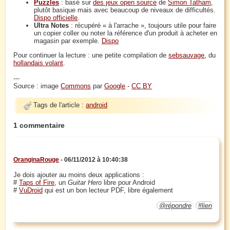
Puzzles
: basé sur
des jeux open source
de
Simon Tatham
,
plutôt basique mais avec beaucoup de niveaux de difficultés.
Dispo officielle
.
Ultra Notes
: récupéré « à l'arrache », toujours utile pour faire
un copier coller ou noter la référence d'un produit à acheter en
magasin par exemple.
Dispo
Pour continuer la lecture : une petite compilation de
sebsauvage
, du
hollandais volant
.
---
Source : image
Commons
par
Google
-
CC BY
Tags de l'article :
android
1 commentaire
OranginaRouge
- 06/11/2012 à 10:40:38
Je dois ajouter au moins deux applications :
#
Taps of Fire
, un
Guitar Hero
libre pour Android
#
VuDroid
qui est un bon lecteur PDF, libre également
@répondre
#lien