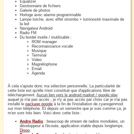
Equalizer
Gestionnaire de fichiers
Galerie de photos
Horloge avec alarme programmable
Lampe torche, avec effet strombo + luminosité maximale de
la led
Navigateur Android
Radio FM
Du bordel inutile / inutilisable :
ROM manager
Reconnaissance vocale
Musique
Terminal
Video
Magnétophone
Email
Agenda
À cela s'ajoute donc ma sélection personnelle. La particularité de
cette liste est qu'elle n'est constitué que d'applications libre de
téléchargement.
Aucun lien vers le android market / google play
auquel je n'ai pas accès ; je n'y ai pas accès par choix car je n'ai pas
installé le
package google
à la fin de l'installation de cyanogenmod
sur mon téléphone. Et depuis un semestre que je suis comme ça, je
m'en sors très bien. Voici donc cette liste :
Andro Radio
: beaucoup de stream de radios mondiales, un
développeur à l'écoute, application stable depuis longtemps.
Dispo
.