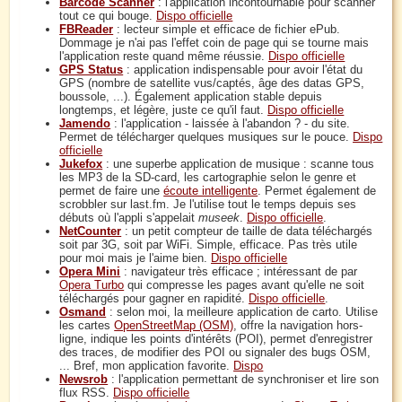
Barcode Scanner
: l'application incontournable pour scanner
tout ce qui bouge.
Dispo officielle
FBReader
: lecteur simple et efficace de fichier ePub.
Dommage je n'ai pas l'effet coin de page qui se tourne mais
l'application reste quand même réussie.
Dispo officielle
GPS Status
: application indispensable pour avoir l'état du
GPS (nombre de satellite vus/captés, âge des datas GPS,
boussole, ...). Également application stable depuis
longtemps, et légère, juste ce qu'il faut.
Dispo officielle
Jamendo
: l'application - laissée à l'abandon ? - du site.
Permet de télécharger quelques musiques sur le pouce.
Dispo
officielle
Jukefox
: une superbe application de musique : scanne tous
les MP3 de la SD-card, les cartographie selon le genre et
permet de faire une
écoute intelligente
. Permet également de
scrobbler sur last.fm. Je l'utilise tout le temps depuis ses
débuts où l'appli s'appelait
museek
.
Dispo officielle
.
NetCounter
: un petit compteur de taille de data téléchargés
soit par 3G, soit par WiFi. Simple, efficace. Pas très utile
pour moi mais je l'aime bien.
Dispo officielle
Opera Mini
: navigateur très efficace ; intéressant de par
Opera Turbo
qui compresse les pages avant qu'elle ne soit
téléchargés pour gagner en rapidité.
Dispo officielle
.
Osmand
: selon moi, la meilleure application de carto. Utilise
les cartes
OpenStreetMap (OSM)
, offre la navigation hors-
ligne, indique les points d'intérêts (POI), permet d'enregistrer
des traces, de modifier des POI ou signaler des bugs OSM,
... Bref, mon application favorite.
Dispo
Newsrob
: l'application permettant de synchroniser et lire son
flux RSS.
Dispo officielle