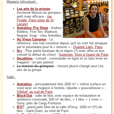
Magasin (physique) :
Les arts de la grimpe
-
Ancienne Maison du grimpeur,
petit mais efficace -
rue
Pigalle, Paris (près de St
Lazare)
Antrebloc Pro Shop
- Andrea
Boldrini, Five-Ten, Madrock,
Nograd, Snap - chez Antrebloc
Au Vieux Campeur
- La
référence, site mal constitué depuis qu'il se sont fait arnaquer
par le prestataire pour le « rénover » -
Quartier Latin, Paris
9c+
- Plus petite boutique de la région (?) mais offre un bon
conseil (à défaut du choix) -
Suresnes, 5min à l'ouest de Paris
Decathlon
- conseil : commander en ligne et se faire livrer en
magasin - un peu partout
La maison du grimpeur
- n'existe plus/a changé pour Les
arts de la grimpe
Salle :
Antrebloc
- principalement bloc (650 m² + même surface en
voie) avec un magasin à l'entrée, réputée « poussiéreuse » -
Villejuif, au sud de Paris
Block'Out
- salle de bloc avec espace de restauration et
ambiance conviviale, 500 m² de bloc, « 1 bloc = 1 mois » -
Osny, près de Cergy-Pontoise
B'O'²
- grand petit frère de la salle d'Osny, 1000 m² (!!!) de
bloc - Saint-Ouen, au nord de Paris