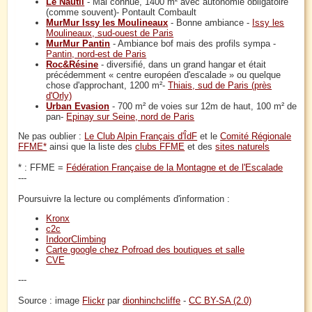
Le Nautil
- Mal connue, 1400 m² avec autonomie obligatoire
(comme souvent)- Pontault Combault
MurMur Issy les Moulineaux
- Bonne ambiance -
Issy les
Moulineaux, sud-ouest de Paris
MurMur Pantin
- Ambiance bof mais des profils sympa -
Pantin, nord-est de Paris
Roc&Résine
- diversifié, dans un grand hangar et était
précédemment « centre européen d'escalade » ou quelque
chose d'approchant, 1200 m²-
Thiais, sud de Paris (près
d'Orly)
Urban Evasion
- 700 m² de voies sur 12m de haut, 100 m² de
pan-
Epinay sur Seine, nord de Paris
Ne pas oublier :
Le Club Alpin Français d'ÎdF
et le
Comité Régionale
FFME*
ainsi que la liste des
clubs FFME
et des
sites naturels
* : FFME =
Fédération Française de la Montagne et de l'Escalade
---
Poursuivre la lecture ou compléments d'information :
Kronx
c2c
IndoorClimbing
Carte google chez Pofroad des boutiques et salle
CVE
---
Source : image
Flickr
par
dionhinchcliffe
-
CC BY-SA (2.0)