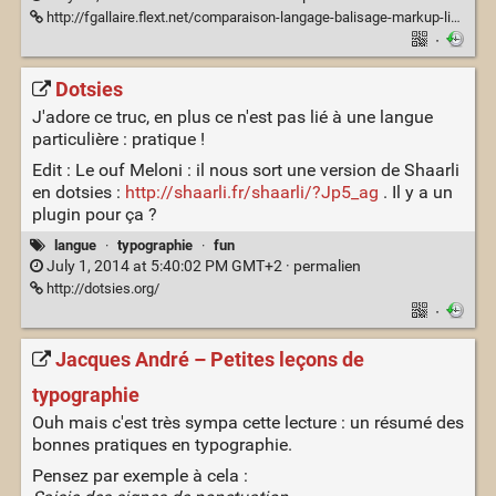
http://fgallaire.flext.net/comparaison-langage-balisage-markup-lightweight-leger-txt2tags-pandoc-docutils-asciidoc-deplate-stx2any-aft-markdown-textile/
·
Dotsies
J'adore ce truc, en plus ce n'est pas lié à une langue
particulière : pratique !
Edit : Le ouf Meloni : il nous sort une version de Shaarli
en dotsies :
http://shaarli.fr/shaarli/?Jp5_ag
. Il y a un
plugin pour ça ?
langue
·
typographie
·
fun
July 1, 2014 at 5:40:02 PM GMT+2 ·
permalien
http://dotsies.org/
·
Jacques André – Petites leçons de
typographie
Ouh mais c'est très sympa cette lecture : un résumé des
bonnes pratiques en typographie.
Pensez par exemple à cela :