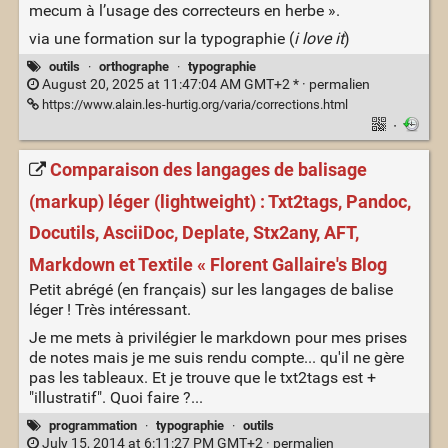
mecum à l’usage des correcteurs en herbe ».
via une formation sur la typographie (
i love it
)
outils
·
orthographe
·
typographie
August 20, 2025 at 11:47:04 AM GMT+2 * ·
permalien
https://www.alain.les-hurtig.org/varia/corrections.html
·
Comparaison des langages de balisage
(markup) léger (lightweight) : Txt2tags, Pandoc,
Docutils, AsciiDoc, Deplate, Stx2any, AFT,
Markdown et Textile « Florent Gallaire's Blog
Petit abrégé (en français) sur les langages de balise
léger ! Très intéressant.
Je me mets à privilégier le markdown pour mes prises
de notes mais je me suis rendu compte... qu'il ne gère
pas les tableaux. Et je trouve que le txt2tags est +
"illustratif". Quoi faire ?...
programmation
·
typographie
·
outils
July 15, 2014 at 6:11:27 PM GMT+2 ·
permalien