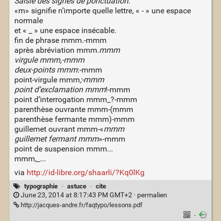
Saisie des signes de ponctuation.
«m» signifie n’importe quelle lettre, « - » une espace
normale
et « _ » une espace insécable.
fin de phrase mmm.-mmm
après abréviation mmm.
mmm
virgule mmm,-mmm
deux-points mmm
:-mmm
point-virgule mmm
;-mmm
point d’exclamation mmm
!-mmm
point d’interrogation mmm_?-mmm
parenthèse ouvrante mmm-(mmm
parenthèse fermante mmm)-mmm
guillemet ouvrant mmm-«
mmm
guillemet fermant mmm
»-mmm
point de suspension mmm...
mmm,_...
via
http://id-libre.org/shaarli/?Kq0lKg
typographie
·
astuce
·
cite
June 23, 2014 at 8:17:43 PM GMT+2 ·
permalien
http://jacques-andre.fr/faqtypo/lessons.pdf
·