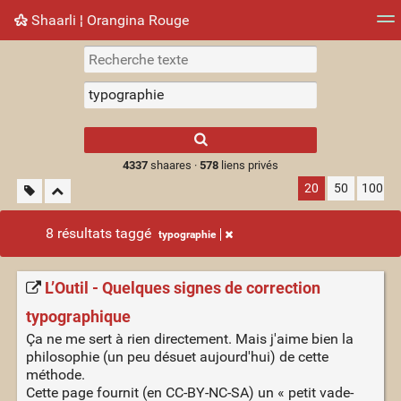
Shaarli ¦ Orangina Rouge
Nuage de tags
Mur d'images
Quotidien
► Jouer
Type 1 or more
characters for
results.
4337
shaares ·
578
liens privés
20
50
100
8 résultats taggé
typographie
L’Outil - Quelques signes de correction
typographique
Ça ne me sert à rien directement. Mais j'aime bien la
philosophie (un peu désuet aujourd'hui) de cette
méthode.
Cette page fournit (en CC-BY-NC-SA) un « petit vade-