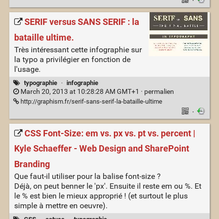
·
SERIF versus SANS SERIF : la
bataille ultime.
Très intéressant cette infographie sur
la typo a privilégier en fonction de
l'usage.
typographie
·
infographie
March 20, 2013 at 10:28:28 AM GMT+1 ·
permalien
http://graphism.fr/serif-sans-serif-la-bataille-ultime
·
CSS Font-Size: em vs. px vs. pt vs. percent |
Kyle Schaeffer - Web Design and SharePoint
Branding
Que faut-il utiliser pour la balise font-size ?
Déjà, on peut benner le 'px'. Ensuite il reste em ou %. Et
le % est bien le mieux approprié ! (et surtout le plus
simple à mettre en oeuvre).