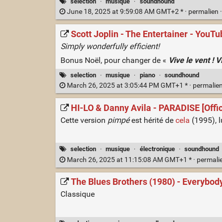
selection
·
musique
·
soundhound
June 18, 2025 at 9:59:08 AM GMT+2 * ·
permalien
Scott Joplin - The Entertainer - YouTu
Simply wonderfully efficient!
Bonus Noël, pour changer de «
Vive le vent ! 
selection
·
musique
·
piano
·
soundhound
March 26, 2025 at 3:05:44 PM GMT+1 * ·
permalie
HI-LO & Danny Avila - PARADISE [Offic
Cette version
pimpé
est hérité de
cela
(1995), 
selection
·
musique
·
électronique
·
soundhound
March 26, 2025 at 11:15:08 AM GMT+1 * ·
permali
The Blues Brothers (1980) - Everybod
Classique