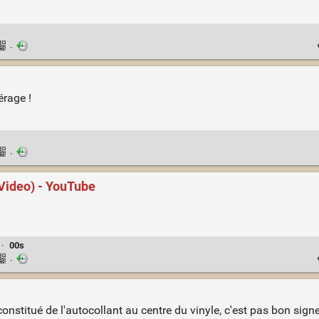
·
érage !
·
 Video) - YouTube
·
00s
·
nstitué de l'autocollant au centre du vinyle, c'est pas bon signe