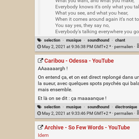
What you want, and what you make,
Everybody knows it's only what you ta
What you see, and what you hear,
When it comes around again it's not to
You say yes, they say no,
Everybody's talking everywhere you go
selection
·
musique
·
soundhound
·
chant
May 2, 2021 at 9:36:38 PM GMT+2 * ·
permalien
·
Caribou - Odessa - YouTube
AAaaaaargh !
On entend ça, et on est direct replongé dans 
la sueur, avec quelques spots psychés qui bala
mais ensemble.
Et là on se dit : ça maaaanque !
selection
·
musique
·
soundhound
·
électronique
May 2, 2021 at 9:33:46 PM GMT+2 * ·
permalien
·
Archive - So Few Words - YouTube
Idem