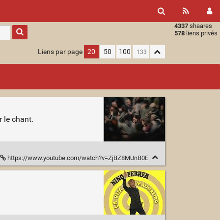
4337
shaares
Type 1 or
578
liens privés
more
characters
Liens par page
20
50
100
for
results.
r le chant.
https://www.youtube.com/watch?v=ZjBZ8MUnB0E