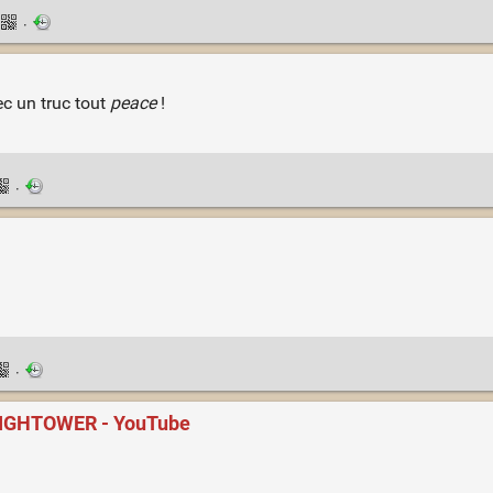
·
vec un truc tout
peace
!
·
·
HIGHTOWER - YouTube