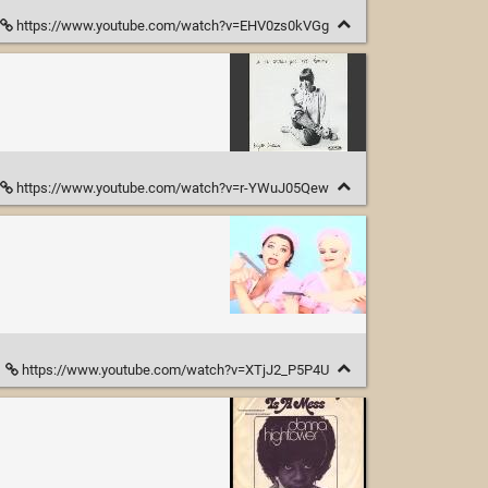
https://www.youtube.com/watch?v=EHV0zs0kVGg
https://www.youtube.com/watch?v=r-YWuJ05Qew
https://www.youtube.com/watch?v=XTjJ2_P5P4U