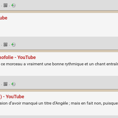
n
·
·
Tube
n
·
·
mofolie - YouTube
is ce morceau a vraiment une bonne rythmique et un chant entraî
n
·
·
l) - YouTube
ssion d’avoir manqué un titre d’Angèle ; mais en fait non, puisque 