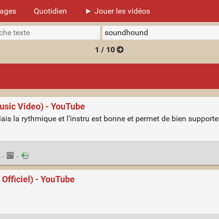
mages
Quotidien
► Jouer les vidéos
1 / 10
Music Video) - YouTube
 Mais la rythmique et l’instru est bonne et permet de bien supporte
n
·
·
 Officiel) - YouTube