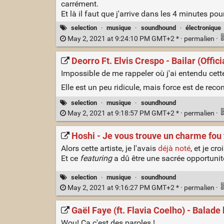
carrément.
Et là il faut que j'arrive dans les 4 minutes p
selection
·
musique
·
soundhound
·
électronique
May 2, 2021 at 9:24:10 PM GMT+2 * ·
permalien
·
Deorro Ft. Elvis Crespo - Bailar (Offic
Impossible de me rappeler où j'ai entendu cet
Elle est un peu ridicule, mais force est de reco
selection
·
musique
·
soundhound
May 2, 2021 at 9:18:57 PM GMT+2 * ·
permalien
·
Hoshi - Je vous trouve un charme fou 
Alors cette artiste, je l'avais
déjà noté
, et je cr
Et ce
featuring
a dû être une sacrée opportunité
selection
·
musique
·
soundhound
May 2, 2021 at 9:16:27 PM GMT+2 * ·
permalien
·
Gaël Faye (ft. Flavia Coelho) - Balade 
Wou! Ça c'est des paroles !