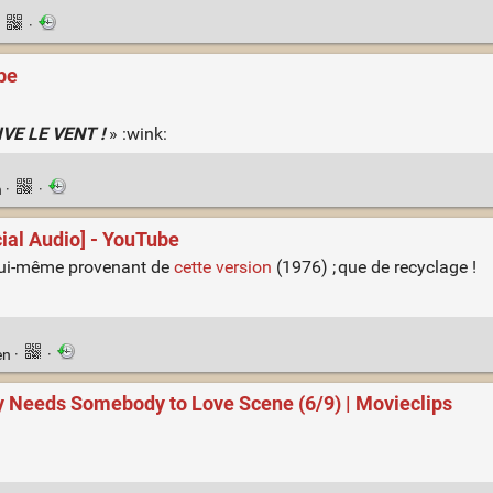
·
·
be
VIVE LE VENT !
» :wink:
n
·
·
ial Audio] - YouTube
lui-même provenant de
cette version
(1976) ; que de recyclage !
en
·
·
y Needs Somebody to Love Scene (6/9) | Movieclips