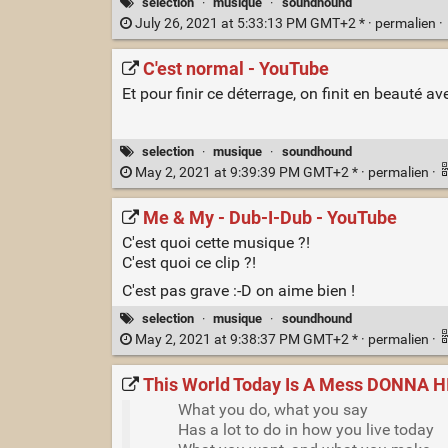
selection
·
musique
·
soundhound
July 26, 2021 at 5:33:13 PM GMT+2 * ·
permalien
·
C'est normal - YouTube
Et pour finir ce déterrage, on finit en beauté a
selection
·
musique
·
soundhound
May 2, 2021 at 9:39:39 PM GMT+2 * ·
permalien
·
Me & My - Dub-I-Dub - YouTube
C'est quoi cette musique ?!
C'est quoi ce clip ?!
C'est pas grave :-D on aime bien !
selection
·
musique
·
soundhound
May 2, 2021 at 9:38:37 PM GMT+2 * ·
permalien
·
This World Today Is A Mess DONNA 
What you do, what you say
Has a lot to do in how you live today