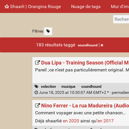
Shaarli ¦ Orangina Rouge
Nuage de tags
Mur d'i
Filtres
183 résultats taggé
soundhound
Dua Lipa - Training Season (Official 
Pareil ; ce n’est pas particulièrement original.
selection
·
musique
·
soundhound
June 18, 2025 at 10:30:07 AM GMT+2 * ·
permalie
Nino Ferrer - La rua Madureira (Audio
Comment voyager avec une petite chanson…
Déjà shaarlié
en 2020
ainsi qu’
en 2017