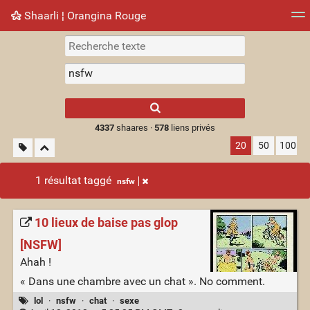
Shaarli ¦ Orangina Rouge
Nuage de tags
Mur d'images
Quotidien
► Jouer
Type 1 or more
characters for
results.
4337
shaares ·
578
liens privés
20
50
100
1 résultat taggé
nsfw
10 lieux de baise pas glop
[NSFW]
Ahah !
« Dans une chambre avec un chat ». No comment.
lol
·
nsfw
·
chat
·
sexe