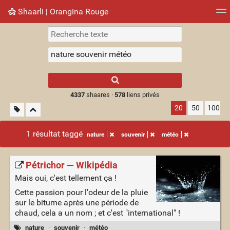
Shaarli ¦ Orangina Rouge
Nuage de tags
Mur d'images
Quotidien
► Jouer
Type 1 or more
characters for
results.
4337
shaares ·
578
liens privés
20
50
100
1 résultat taggé
nature
souvenir
météo
Pétrichor — Wikipédia
Mais oui, c'est tellement ça !
Cette passion pour l'odeur de la pluie
sur le bitume après une période de
chaud, cela a un nom ; et c'est "international" !
nature
·
souvenir
·
météo