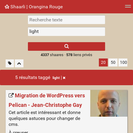
Shaarli ¦ Orangina Rouge
Nuage de tags
Mur d'images
Quotidien
► Jouer
Type 1 or more
characters for
results.
4337
shaares ·
578
liens privés
20
50
100
5 résultats taggé
light
Migration de WordPress vers
Pelican - Jean-Christophe Gay
Cet article est intéressant et donne
quelques astuces pour changer de
cms.
À creuser.