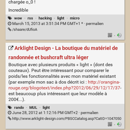
chargée o_0 !
Incredible
wow
·
rss
·
hacking
·
light
·
micro
March 15, 2013 at 3:51:34 PM GMT+1 * ·
permalien
/shaare/dUfioA
·
Arklight Design - La boutique du matériel de
randonnée et bushcraft ultra léger
Boutique avec plusieurs produits « light » (dont des
couteaux). Peut être intéressant pour comparer le
poids/les fonctionnalités avec mon matériel existant
(par exemple mon sac à dos décrit ici :
http://orangina-
rouge.org/blogotext/index.php?2012/06/29/12/17/37
-
est beaucoup plus intéressant que leur modèle à
200€...).
rando
·
MUL
·
light
June 28, 2012 at 1:12:16 PM GMT+2 ·
permalien
http://www.arklight-design.com/PBSCCatalog.asp?CatID=1047050
·