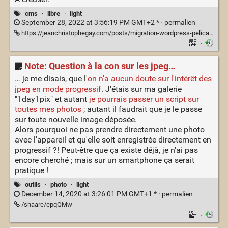
cms
·
libre
·
light
September 28, 2022 at 3:56:19 PM GMT+2 * ·
permalien
https://jeanchristophegay.com/posts/migration-wordpress-pelican/
·
Note: Question à la con sur les jpeg…
… je me disais, que l'
on n'a aucun doute sur l'intérêt des
jpeg en mode progressif
. J'étais sur ma galerie
"1day1pix" et autant
je pourrais passer un script sur
toutes mes photos
; autant il faudrait que je le passe
sur toute nouvelle image déposée.
Alors pourquoi ne pas prendre directement une photo
avec l'appareil et qu'elle soit enregistrée directement en
progressif ?! Peut-être que ça existe déjà, je n'ai pas
encore cherché ; mais sur un smartphone ça serait
pratique !
outils
·
photo
·
light
December 14, 2020 at 3:26:01 PM GMT+1 * ·
permalien
/shaare/epqQMw
·