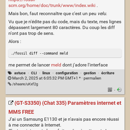
scm.org/home/doc/trunk/www/index.wiki
.
Mais bon, faut reconnaître que c'est un peu
velu
.
Vu que je n'édite pas du code, mais du texte, mes lignes
dépassent largement 80 caractères. Du coup les diff
n'ont pas trop de sens.
Alors :
me permet de lancer
meld
dont j'adore l'interface
astuce
·
CLI
·
linux
·
configuration
·
gestion
·
écriture
March 2, 2025 at 6:05:32 PM GMT+1 * ·
permalien
/shaare/uKxf2g
·
(GT-S3350) (Chat 335) Paramètres internet et
MMS FREE
J'ai un Samsung E1130 et je n'avais pas encore réussi
à me connecter à Internet.