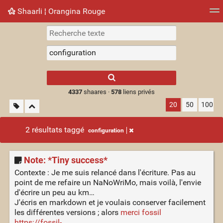
Shaarli ¦ Orangina Rouge
Nuage de tags
Mur d'images
Quotidien
► Jouer
Type 1 or more
characters for
results.
4337
shaares ·
578
liens privés
20
50
100
2 résultats taggé
configuration
Note: *Tiny success*
Contexte : Je me suis relancé dans l'écriture. Pas au
point de me refaire un NaNoWriMo, mais voilà, l'envie
d'écrire un peu au km…
J'écris en markdown et je voulais conserver facilement
les différentes versions ; alors
merci fossil
https://fossil-