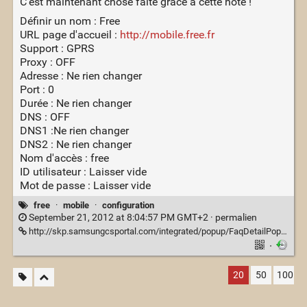
C'est maintenant chose faite grâce à cette note !
Définir un nom : Free
URL page d'accueil :
http://mobile.free.fr
Support : GPRS
Proxy : OFF
Adresse : Ne rien changer
Port : 0
Durée : Ne rien changer
DNS : OFF
DNS1 :Ne rien changer
DNS2 : Ne rien changer
Nom d'accès : free
ID utilisateur : Laisser vide
Mot de passe : Laisser vide
free
·
mobile
·
configuration
September 21, 2012 at 8:04:57 PM GMT+2 ·
permalien
http://skp.samsungcsportal.com/integrated/popup/FaqDetailPopup3.jsp?cdsite=fr&seq=434586
·
20
50
100