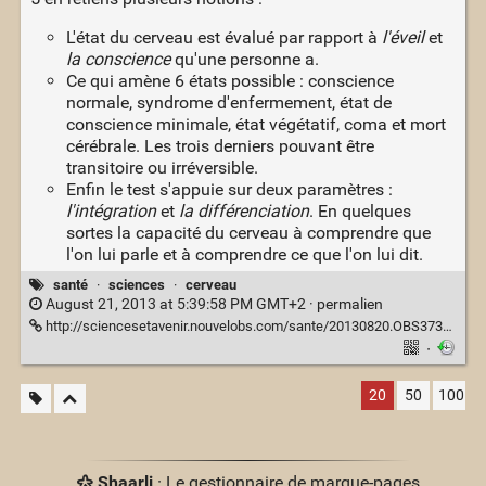
L'état du cerveau est évalué par rapport à
l'éveil
et
la conscience
qu'une personne a.
Ce qui amène 6 états possible : conscience
normale, syndrome d'enfermement, état de
conscience minimale, état végétatif, coma et mort
cérébrale. Les trois derniers pouvant être
transitoire ou irréversible.
Enfin le test s'appuie sur deux paramètres :
l'intégration
et
la différenciation
. En quelques
sortes la capacité du cerveau à comprendre que
l'on lui parle et à comprendre ce que l'on lui dit.
santé
·
sciences
·
cerveau
August 21, 2013 at 5:39:58 PM GMT+2 ·
permalien
http://sciencesetavenir.nouvelobs.com/sante/20130820.OBS3730/lire-la-profondeur-d-un-coma-directement-dans-le-cerveau.html
·
20
50
100
Shaarli
· Le gestionnaire de marque-pages