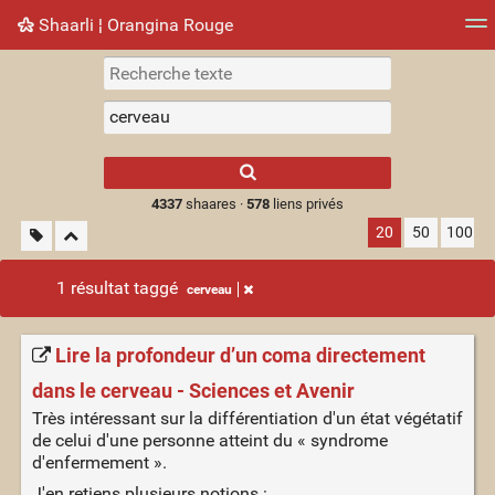
Shaarli ¦ Orangina Rouge
Nuage de tags
Mur d'images
Quotidien
► Jouer
Type 1 or more
characters for
results.
4337
shaares ·
578
liens privés
20
50
100
1 résultat taggé
cerveau
Lire la profondeur d’un coma directement
dans le cerveau - Sciences et Avenir
Très intéressant sur la différentiation d'un état végétatif
de celui d'une personne atteint du « syndrome
d'enfermement ».
J'en retiens plusieurs notions :