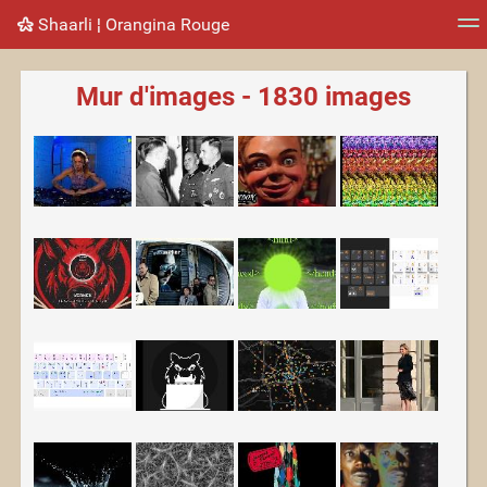
Shaarli ¦ Orangina Rouge
Nuage de tags
Mur d'images
Quotidien
Flux RS
Mur d'images - 1830 images