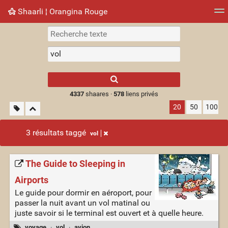
Shaarli ¦ Orangina Rouge
Nuage de tags
Mur d'images
Quotidien
► Jouer
Type 1 or more
characters for
results.
4337
shaares ·
578
liens privés
20
50
100
3 résultats taggé
vol
The Guide to Sleeping in
Airports
Le guide pour dormir en aéroport, pour
passer la nuit avant un vol matinal ou
juste savoir si le terminal est ouvert et à quelle heure.
voyage
·
vol
·
avion