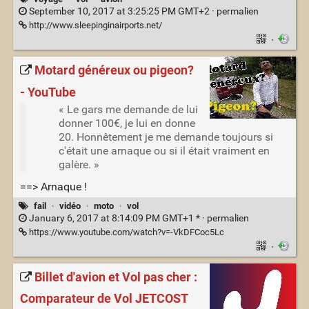
September 10, 2017 at 3:25:25 PM GMT+2 ·
permalien
http://www.sleepinginairports.net/
·
Motard généreux ou pigeon?
- YouTube
« Le gars me demande de lui
donner 100€, je lui en donne
20. Honnêtement je me demande toujours si
c'était une arnaque ou si il était vraiment en
galère. »
==> Arnaque !
fail
·
vidéo
·
moto
·
vol
January 6, 2017 at 8:14:09 PM GMT+1 * ·
permalien
https://www.youtube.com/watch?v=-VkDFCoc5Lc
·
Billet d'avion et Vol pas cher :
Comparateur de Vol JETCOST