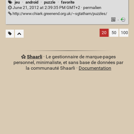
jeu
·
android
·
puzzle
·
favorite
June 21, 2012 at 2:39:35 PM GMT+2 ·
permalien
http://www.chiark.greenend.org.uk/~sgtatham/puzzles/
·
20
50
100
Shaarli
· Le gestionnaire de marque-pages
personnel, minimaliste, et sans base de données par
la communauté Shaarli ·
Documentation