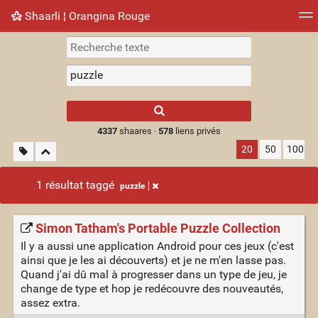
Shaarli ¦ Orangina Rouge
Nuage de tags
Mur d'images
Quotidien
► Jouer
Type 1 or more
characters for
results.
4337
shaares ·
578
liens privés
20
50
100
1 résultat taggé
puzzle
Simon Tatham's Portable Puzzle Collection
Il y a aussi une application Android pour ces jeux (c'est
ainsi que je les ai découverts) et je ne m'en lasse pas.
Quand j'ai dû mal à progresser dans un type de jeu, je
change de type et hop je redécouvre des nouveautés,
assez extra.