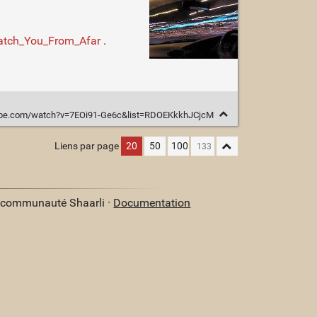
Watch_You_From_Afar
.
ube.com/watch?v=7EOi91-Ge6c&list=RDOEKkkhJCjcM
Liens par page
20
50
100
a communauté Shaarli ·
Documentation