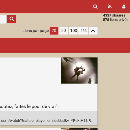
4337
shaares
Type 1 or
578
liens privés
more
characters
Liens par page
20
50
100
for
results.
tez, faites le pour de vrai" !
e.com/watch?feature=player_embedded&v=YRdktH11rRk