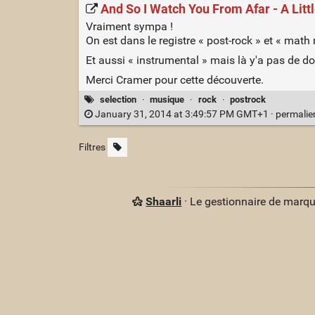
And So I Watch You From Afar - A Litt
Vraiment sympa !
On est dans le registre « post-rock » et « math
Et aussi « instrumental » mais là y'a pas de do
Merci Cramer pour cette découverte.
selection
·
musique
·
rock
·
postrock
January 31, 2014 at 3:49:57 PM GMT+1 ·
permali
Filtres
Shaarli
· Le gestionnaire de marq