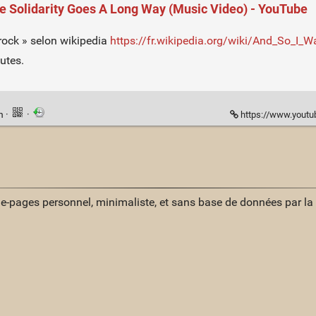
le Solidarity Goes A Long Way (Music Video) - YouTube
 rock » selon wikipedia
https://fr.wikipedia.org/wiki/And_So_I_
utes.
en
·
·
https://www.yout
ue-pages personnel, minimaliste, et sans base de données par l