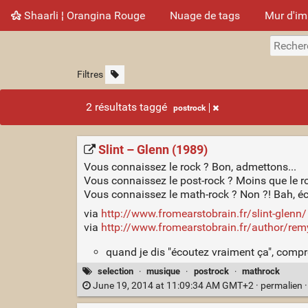
Shaarli ¦ Orangina Rouge
Nuage de tags
Mur d'i
Filtres
2 résultats taggé
postrock
Slint – Glenn (1989)
Vous connaissez le rock ? Bon, admettons...
Vous connaissez le post-rock ? Moins que le ro
Vous connaissez le math-rock ? Non ?! Bah, éc
via
http://www.fromearstobrain.fr/slint-glenn/
via
http://www.fromearstobrain.fr/author/rem
quand je dis "écoutez vraiment ça", compre
selection
·
musique
·
postrock
·
mathrock
June 19, 2014 at 11:09:34 AM GMT+2 ·
permalien