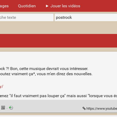
mages
Quotidien
► Jouer les vidéos
ck ?! Bon, cette musique devrait vous intéresser.
outez vraiment ça*, vous m'en direz des nouvelles.
y/
nez "il faut vraiment pas louper ça" mais aussi "lorsque vous écou
·
·
https://www.youtub