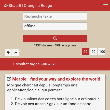
Shaarli ¦ Orangina Rouge
Nuage de tags
Mur d'images
Quotidien
► Jouer
Type 1 or more
characters for
results.
4337
shaares ·
578
liens privés
20
50
100
1 résultat taggé
offline
Marble - find your way and explore the world
Moi que cherchait depuis longtemps une
application/logiciel qui permet :
De visualiser des cartes hors-ligne sur ordinateur
De voir ses traces *.gpx sur un fond de carte