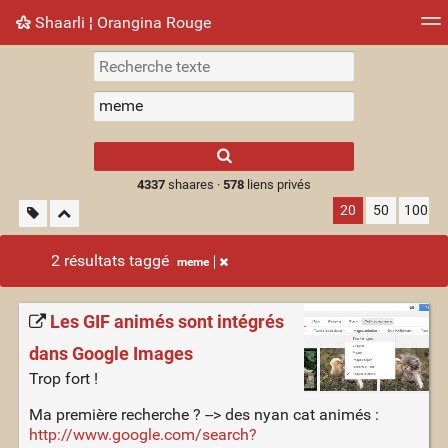
Shaarli ¦ Orangina Rouge
Nuage de tags
Mur d'images
Quotidien
► Jouer
Type 1 or more
characters for
results.
4337
shaares ·
578
liens privés
20
50
100
2 résultats taggé
meme
Les GIF animés sont intégrés
dans Google Images
Trop fort !
Ma première recherche ? --> des nyan cat animés :
http://www.google.com/search?