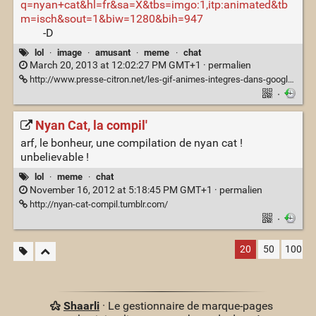
q=nyan+cat&hl=fr&sa=X&tbs=imgo:1,itp:animated&tb
m=isch&sout=1&biw=1280&bih=947
-D
lol
·
image
·
amusant
·
meme
·
chat
March 20, 2013 at 12:02:27 PM GMT+1 ·
permalien
http://www.presse-citron.net/les-gif-animes-integres-dans-google-images
·
Nyan Cat, la compil'
arf, le bonheur, une compilation de nyan cat !
unbelievable !
lol
·
meme
·
chat
November 16, 2012 at 5:18:45 PM GMT+1 ·
permalien
http://nyan-cat-compil.tumblr.com/
·
20
50
100
Shaarli
· Le gestionnaire de marque-pages