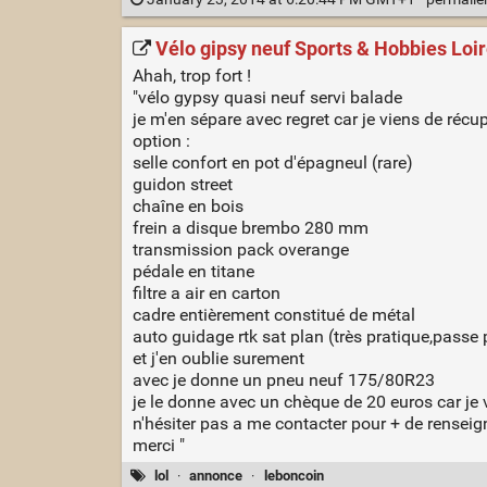
Vélo gipsy neuf Sports & Hobbies Loir
Ahah, trop fort !
"vélo gypsy quasi neuf servi balade
je m'en sépare avec regret car je viens de réc
option :
selle confort en pot d'épagneul (rare)
guidon street
chaîne en bois
frein a disque brembo 280 mm
transmission pack overange
pédale en titane
filtre a air en carton
cadre entièrement constitué de métal
auto guidage rtk sat plan (très pratique,passe 
et j'en oublie surement
avec je donne un pneu neuf 175/80R23
je le donne avec un chèque de 20 euros car je 
n'hésiter pas a me contacter pour + de renseig
merci "
lol
·
annonce
·
leboncoin