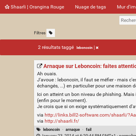
Shaarli ¦ Orangina Rouge
Nuage de tags
Mur d'i
Filtres
2 résultats taggé
leboncoin
Arnaque sur Leboncoin: faites attenti
Ah ouais.
J'avoue : leboncoin, il faut se méfier - mais 
échangés, ...) en particulier pour une maison 
Ici on atteint un bon niveau de phishing. Mais 
(enfin pour le moment).
Je crois que si on exige systématiquement d'a
via
http://links.bill2-software.com/shaarli/?
via
http://shaarli.fr/
leboncoin
·
arnaque
·
fail
January 23, 2014 at 6:20:44 PM GMT+1 ·
permali