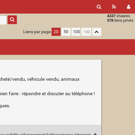
4337
shaares
Type 1 or
578
liens privés
more
characters
Liens par page
20
50
100
for
results.
 acheté/vendu, véhicule vendu, animaux
en faire : répondre et discuter au téléphone !
ques.
ww.visibilite-referencement.fr/blog/arnaque-leboncoin