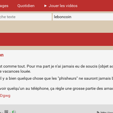
mages
Quotidien
► Jouer les vidéos
on
c'est comme tout. Pour ma part je n'ai jamais eu de soucis (objet
de vacances louée.
il y a bien quelque chose que les "phisheurs" ne sauront jamais bi
voir quelqu'un au téléphone, ça règle une grosse partie des arna
AaDgwg
en
·
·
http://w