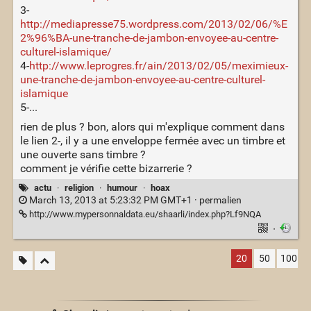
3-
http://mediapresse75.wordpress.com/2013/02/06/%E
2%96%BA-une-tranche-de-jambon-envoyee-au-centre-
culturel-islamique/
4-
http://www.leprogres.fr/ain/2013/02/05/meximieux-
une-tranche-de-jambon-envoyee-au-centre-culturel-
islamique
5-...
rien de plus ? bon, alors qui m'explique comment dans
le lien 2-, il y a une enveloppe fermée avec un timbre et
une ouverte sans timbre ?
comment je vérifie cette bizarrerie ?
actu
·
religion
·
humour
·
hoax
March 13, 2013 at 5:23:32 PM GMT+1 ·
permalien
http://www.mypersonnaldata.eu/shaarli/index.php?Lf9NQA
·
20
50
100