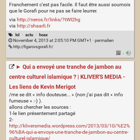
Franchement c'est pas facile. Il faut être aussi sournois
que le Gorafi pour ne pas se faire leurrer.
via
http://neros.fr/links/?tWI2hg
via
http://shaarli.fr
lol
·
actu
·
hoax
November 4, 2013 at 2:05:10 PM GMT+1 ·
permalien
http://figarovsgorafi.fr/
·
► Qui a envoyé une tranche de jambon au
centre culturel islamique ? | KLIVER'S MEDIA -
Les liens de Kevin Merigot
/me se dit « info douteuse... » (non j'ai pas dit « info
fumeuse » :-) ).
allons chercher les sources :
1-le lien présentement partagé
2-
http://kliversmedia.wordpress.com/2013/03/10/%E2%
96%BA-qui-a-envoye-une-tranche-de-jambon-au-centre-
culturel-islamique/