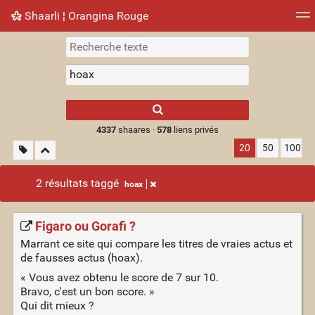
Shaarli ¦ Orangina Rouge
Nuage de tags
Mur d'images
Quotidien
► Jouer
Type 1 or more
characters for
results.
4337
shaares ·
578
liens privés
20
50
100
2 résultats taggé
hoax
Figaro ou Gorafi ?
Marrant ce site qui compare les titres de vraies actus et
de fausses actus (hoax).
« Vous avez obtenu le score de 7 sur 10.
Bravo, c'est un bon score. »
Qui dit mieux ?