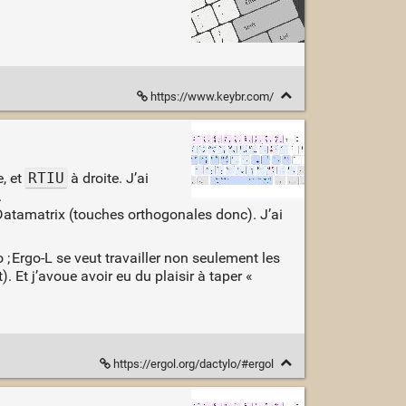
https://www.keybr.com/
, et
RTIU
à droite. J’ai
.
 Datamatrix (touches orthogonales donc). J’ai
; Ergo-L se veut travailler non seulement les
 Et j’avoue avoir eu du plaisir à taper «
https://ergol.org/dactylo/#ergol