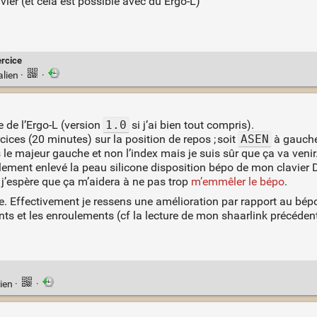
avier (et cela est possible avec du Ergo-L)
rcice
alien
·
·
e de l’Ergo-L (version
1.0
si j’ai bien tout compris).
cices (20 minutes) sur la position de repos ; soit
ASEN
à gauche
 le majeur gauche et non l’index mais je suis sûr que ça va venir
mplement enlevé la peau silicone disposition bépo de mon clavier
 j’espère que ça m’aidera à ne pas trop
m’emmêler le bépo
.
e. Effectivement je ressens une amélioration par rapport au bépo 
 et les enroulements (cf la lecture de mon shaarlink précédent).
ien
·
·