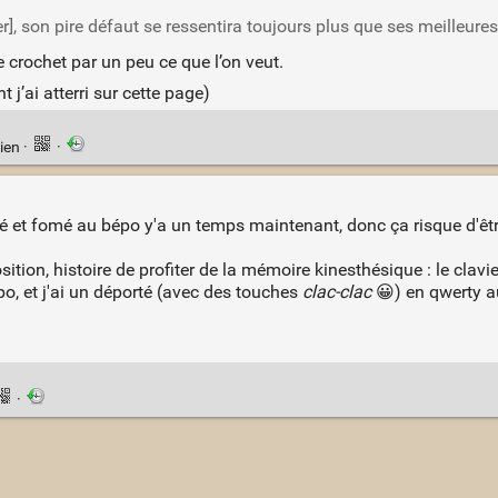
er], son pire défaut se ressentira toujours plus que ses meilleures
e crochet par un peu ce que l’on veut.
j’ai atterri sur cette page)
ien
·
·
ipé et fomé au bépo y'a un temps maintenant, donc ça risque d'êt
sition, histoire de profiter de la mémoire kinesthésique : le clavi
po, et j'ai un déporté (avec des touches
clac-clac
😀) en qwerty au
·