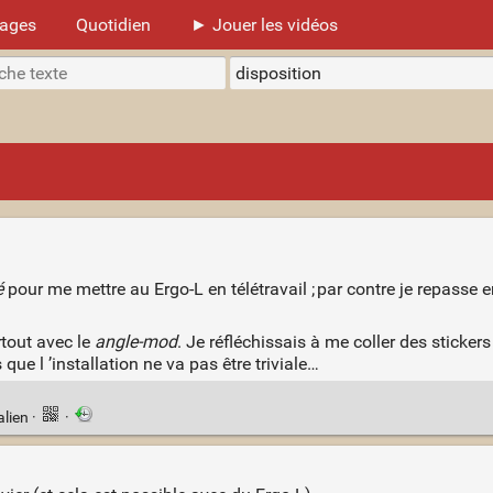
mages
Quotidien
► Jouer les vidéos
é
pour me mettre au Ergo-L en télétravail ; par contre je repasse e
rtout avec le
angle-mod
. Je réfléchissais à me coller des stickers
que l ’installation ne va pas être triviale…
alien
·
·