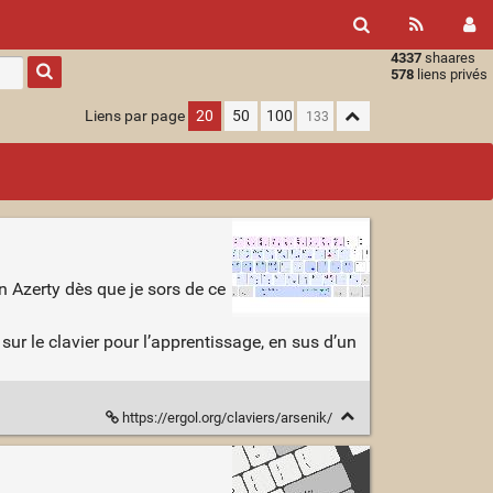
4337
shaares
Type 1 or
578
liens privés
more
characters
Liens par page
20
50
100
for
results.
n Azerty dès que je sors de ce
 sur le clavier pour l’apprentissage, en sus d’un
https://ergol.org/claviers/arsenik/