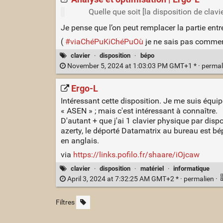
Quelle que soit [la disposition de clavi
Je pense que l’on peut remplacer la partie entr
(
#viaChéPuKiChéPuOù
je ne sais pas comment 
clavier
·
disposition
·
bépo
November 5, 2024 at 1:03:03 PM GMT+1 * ·
permal
Ergo‑L
Intéressant cette disposition. Je me suis équ
« ASEN » ; mais c'est intéressant à connaître.
D'autant + que j'ai 1 clavier physique par dispo
azerty, le déporté Datamatrix au bureau est bé
en anglais.
via
https://links.pofilo.fr/shaare/iOjcaw
clavier
·
disposition
·
matériel
·
informatique
April 3, 2024 at 7:32:25 AM GMT+2 * ·
permalien
·
Filtres