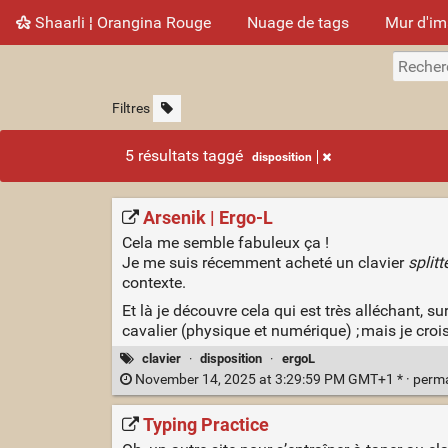
Shaarli ¦ Orangina Rouge
Nuage de tags
Mur d'i
Filtres
5 résultats taggé
disposition
Arsenik | Ergo‑L
Cela me semble fabuleux ça !
Je me suis récemment acheté un clavier
splitt
contexte.
Et là je découvre cela qui est très alléchant, su
cavalier (physique et numérique) ; mais je crois 
clavier
·
disposition
·
ergoL
November 14, 2025 at 3:29:59 PM GMT+1 * ·
perm
Typing Practice