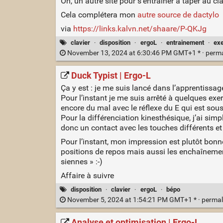
Oh, un autre site pour s’entraîner à taper au cl
Cela complétera mon
autre source de dactylo
via
https://links.kalvn.net/shaare/P-QKJg
clavier
·
disposition
·
ergoL
·
entrainement
·
exe
November 13, 2024 at 6:30:46 PM GMT+1 * ·
perm
Duck Typist | Ergo‑L
Ça y est : je me suis lancé dans l’apprentissag
Pour l’instant je me suis arrêté à quelques exer
encore du mal avec le réflexe du E qui est sous
Pour la différenciation kinesthésique, j’ai si
donc un contact avec les touches différents et
Pour l’instant, mon impression est plutôt bonn
positions de repos mais aussi les enchaînements
siennes » :-)
Affaire à suivre
disposition
·
clavier
·
ergoL
·
bépo
November 5, 2024 at 1:54:21 PM GMT+1 * ·
permal
Analyse et optimisation | Ergo‑L