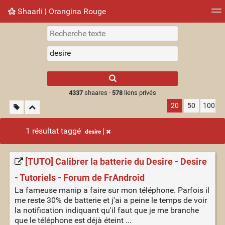
Shaarli ¦ Orangina Rouge
Nuage de tags
Mur d'images
Quotidien
► Jouer
Type 1 or more
characters for
results.
4337
shaares ·
578
liens privés
20
50
100
1 résultat taggé
desire
[TUTO] Calibrer la batterie du Desire - Desire
- Tutoriels - Forum de FrAndroid
La fameuse manip a faire sur mon téléphone. Parfois il
me reste 30% de batterie et j'ai a peine le temps de voir
la notification indiquant qu'il faut que je me branche
que le téléphone est déjà éteint ...