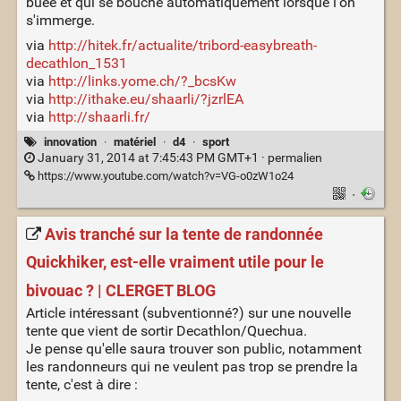
buée et qui se bouche automatiquement lorsque l'on
s'immerge.
via
http://hitek.fr/actualite/tribord-easybreath-
decathlon_1531
via
http://links.yome.ch/?_bcsKw
via
http://ithake.eu/shaarli/?jzrlEA
via
http://shaarli.fr/
innovation
·
matériel
·
d4
·
sport
January 31, 2014 at 7:45:43 PM GMT+1 ·
permalien
https://www.youtube.com/watch?v=VG-o0zW1o24
·
Avis tranché sur la tente de randonnée
Quickhiker, est-elle vraiment utile pour le
bivouac ? | CLERGET BLOG
Article intéressant (subventionné?) sur une nouvelle
tente que vient de sortir Decathlon/Quechua.
Je pense qu'elle saura trouver son public, notamment
les randonneurs qui ne veulent pas trop se prendre la
tente, c'est à dire :