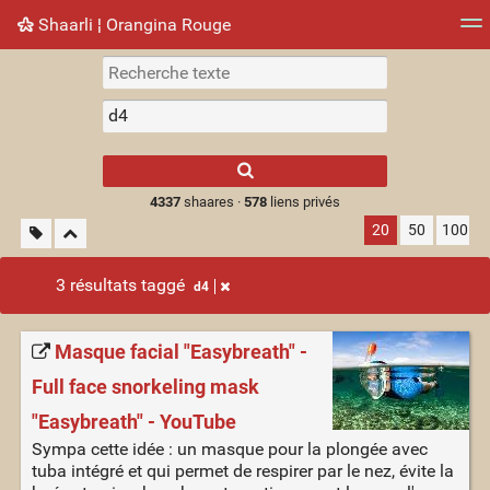
Shaarli ¦ Orangina Rouge
Nuage de tags
Mur d'images
Quotidien
► Jouer
Type 1 or more
characters for
results.
4337
shaares ·
578
liens privés
20
50
100
3 résultats taggé
d4
Masque facial "Easybreath" -
Full face snorkeling mask
"Easybreath" - YouTube
Sympa cette idée : un masque pour la plongée avec
tuba intégré et qui permet de respirer par le nez, évite la