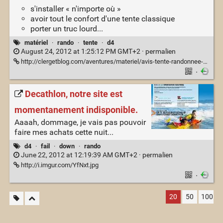
s'installer « n'importe où »
avoir tout le confort d'une tente classique
porter un truc lourd...
matériel
·
rando
·
tente
·
d4
August 24, 2012 at 1:25:12 PM GMT+2 ·
permalien
http://clergetblog.com/aventures/materiel/avis-tente-randonnee-quickhiker/
·
Decathlon, notre site est
momentanement indisponible.
Aaaah, dommage, je vais pas pouvoir
faire mes achats cette nuit...
d4
·
fail
·
down
·
rando
June 22, 2012 at 12:19:39 AM GMT+2 ·
permalien
http://i.imgur.com/YfNxt.jpg
·
20
50
100