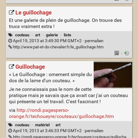
Le guillochage
Et une galerie de plein de guillochage. On trouve des
trucs vraiment extra !
couteau
·
art
·
galerie
·
liste
April 19, 2013 at 3:49:30 PM GMT+2 ·
permalien
http://www.pat-et-do-chevalier.fr/le_guillochage.htm
·
Guillochage
« Le Guillochage : ornement simple du
dos de la lame d'un couteau. »
Je ne connaissais pas le nom de cette
pratique mais je savais que ça avait car j'ai un couteau
qui présente un tel travail. C'est fascinant !
via
http://rondi.pagesperso-
orange.fr/techoueyre/couteaux/guillochage.htm
couteau
·
matériel
·
art
April 19, 2013 at 3:46:33 PM GMT+2 ·
permalien
http://rondi.pagesperso-orange.fr/techoueyre/couteaux/guillochage/titre_guillo.jpg