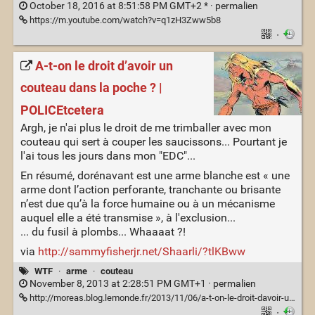
October 18, 2016 at 8:51:58 PM GMT+2 * ·
permalien
https://m.youtube.com/watch?v=q1zH3Zww5b8
·
A-t-on le droit d’avoir un
couteau dans la poche ? |
POLICEtcetera
Argh, je n'ai plus le droit de me trimballer avec mon
couteau qui sert à couper les saucissons... Pourtant je
l'ai tous les jours dans mon "EDC"...
En résumé, dorénavant est une arme blanche est « une
arme dont l’action perforante, tranchante ou brisante
n’est due qu’à la force humaine ou à un mécanisme
auquel elle a été transmise », à l'exclusion...
... du fusil à plombs... Whaaaat ?!
via
http://sammyfisherjr.net/Shaarli/?tlKBww
WTF
·
arme
·
couteau
November 8, 2013 at 2:28:51 PM GMT+1 ·
permalien
http://moreas.blog.lemonde.fr/2013/11/06/a-t-on-le-droit-davoir-un-couteau-dans-la-poche/
·