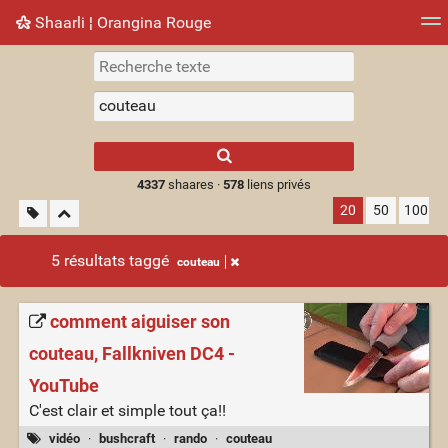
Shaarli ¦ Orangina Rouge
Nuage de tags
Mur d'images
Quotidien
► Jouer
Type 1 or more
characters for
results.
4337
shaares ·
578
liens privés
20
50
100
5 résultats taggé
couteau
comment aiguiser son
couteau, Fallkniven DC4 -
YouTube
C'est clair et simple tout ça!!
vidéo
·
bushcraft
·
rando
·
couteau