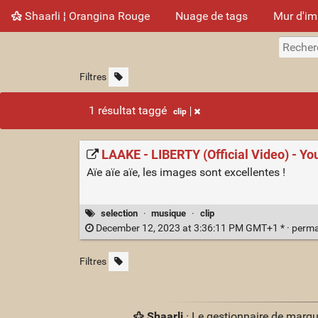
Shaarli ¦ Orangina Rouge
Nuage de tags
Mur d'i
Filtres
1 résultat taggé
clip
LAAKE - LIBERTY (Official Video) - Y
Aïe aïe aïe, les images sont excellentes !
selection
·
musique
·
clip
December 12, 2023 at 3:36:11 PM GMT+1 * ·
perma
Filtres
Shaarli
· Le gestionnaire de marq