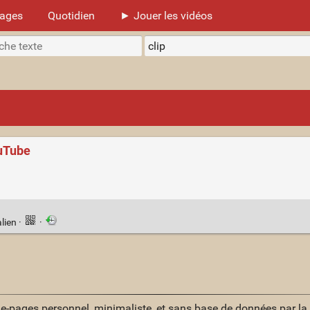
mages
Quotidien
► Jouer les vidéos
ouTube
lien
·
·
ue-pages personnel, minimaliste, et sans base de données par l