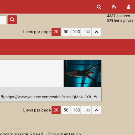
4337
shaares
Type 1 or
578
liens privés
more
characters
Liens par page
20
50
100
for
results.
https://www.youtube.com/watch?v=qcjQMnxL3X8
Liens par page
20
50
100
a communauté Shaarli ·
Documentation