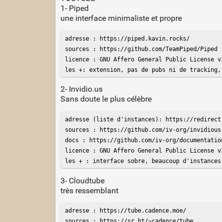
1- Piped
une interface minimaliste et propre
adresse : https://piped.kavin.rocks/

sources : https://github.com/TeamPiped/Piped

licence : GNU Affero General Public License v3
les +: extension, pas de pubs ni de tracking,
2- Invidio.us
Sans doute le plus célèbre
adresse (liste d'instances): https://redirect.
sources : https://github.com/iv-org/invidious

docs : https://github.com/iv-org/documentation
licence : GNU Affero General Public License v3
les + : interface sobre, beaucoup d'instances
3- Cloudtube
très ressemblant
adresse : https://tube.cadence.moe/

sources : https://sr.ht/~cadence/tube
