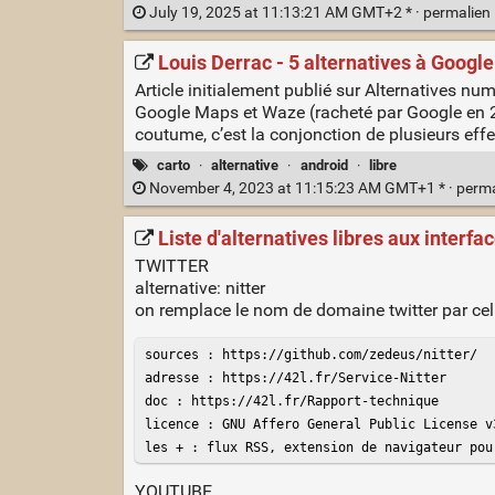
July 19, 2025 at 11:13:21 AM GMT+2 * ·
permalien
Louis Derrac - 5 alternatives à Google
Article initialement publié sur Alternatives n
Google Maps et Waze (racheté par Google en 20
coutume, c’est la conjonction de plusieurs eff
carto
·
alternative
·
android
·
libre
November 4, 2023 at 11:15:23 AM GMT+1 * ·
perm
Liste d'alternatives libres aux inter
TWITTER
alternative: nitter
on remplace le nom de domaine twitter par cel
sources : https://github.com/zedeus/nitter/

adresse : https://42l.fr/Service-Nitter

doc : https://42l.fr/Rapport-technique

licence : GNU Affero General Public License v3
les + : flux RSS, extension de navigateur pou
YOUTUBE