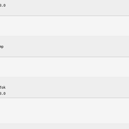
.0

p

ok

3.0