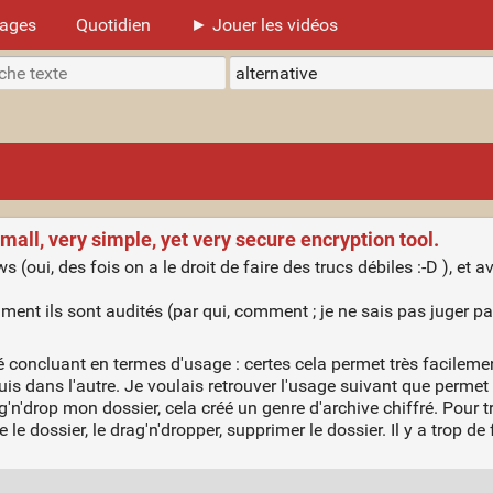
mages
Quotidien
► Jouer les vidéos
mall, very simple, yet very secure encryption tool.
 (oui, des fois on a le droit de faire des trucs débiles :-D ), et a
ent ils sont audités (par qui, comment ; je ne sais pas juger pa
é concluant en termes d'usage : certes cela permet très facilemen
uis dans l'autre. Je voulais retrouver l'usage suivant que permet Ve
g'n'drop mon dossier, cela créé un genre d'archive chiffré. Pour trav
re le dossier, le drag'n'dropper, supprimer le dossier. Il y a trop de