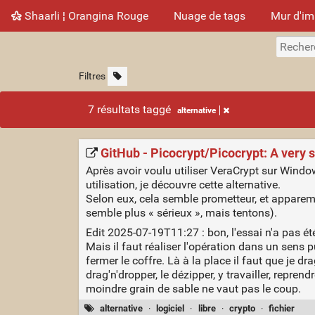
Shaarli ¦ Orangina Rouge
Nuage de tags
Mur d'i
Filtres
7 résultats taggé
alternative
GitHub - Picocrypt/Picocrypt: A very s
Après avoir voulu utiliser VeraCrypt sur Windows
utilisation, je découvre cette alternative.
Selon eux, cela semble prometteur, et apparemm
semble plus « sérieux », mais tentons).
Edit 2025-07-19T11:27 : bon, l'essai n'a pas ét
Mais il faut réaliser l'opération dans un sens p
fermer le coffre. Là à la place il faut que je dra
drag'n'dropper, le dézipper, y travailler, reprend
moindre grain de sable ne vaut pas le coup.
alternative
·
logiciel
·
libre
·
crypto
·
fichier