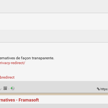
ernatives de façon transparente.
ivacy-redirect/
bredirect
n
·
·
https
ernatives - Framasoft