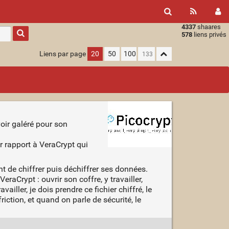
4337
shaares
Type 1 or
578
liens privés
more
characters
Liens par page
20
50
100
for
results.
voir galéré pour son
r rapport à VeraCrypt qui
t de chiffrer puis déchiffrer ses données.
raCrypt : ouvrir son coffre, y travailler,
ailler, je dois prendre ce fichier chiffré, le
 friction, et quand on parle de sécurité, le