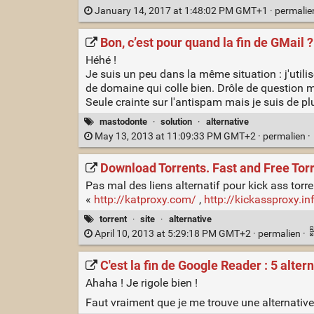
January 14, 2017 at 1:48:02 PM GMT+1 ·
permali
Bon, c’est pour quand la fin de GMail ?
Héhé !
Je suis un peu dans la même situation : j'util
de domaine qui colle bien. Drôle de question m
Seule crainte sur l'antispam mais je suis de pl
mastodonte
·
solution
·
alternative
May 13, 2013 at 11:09:33 PM GMT+2 ·
permalien
·
Download Torrents. Fast and Free Torre
Pas mal des liens alternatif pour kick ass torre
«
http://katproxy.com/
,
http://kickassproxy.in
torrent
·
site
·
alternative
April 10, 2013 at 5:29:18 PM GMT+2 ·
permalien
·
C'est la fin de Google Reader : 5 alter
Ahaha ! Je rigole bien !
Faut vraiment que je me trouve une alternative 