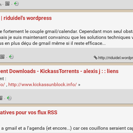
en
·
·
 | riduidel's wordpress
ise fortement le couple gmail/calendar. Cependant mon seul obst
ais je suis maintenant convaincu que les solutions techniques v
us en plus déçu de gmail même si il reste efficace...
·
http://riduidel.wordp
nt Downloads - KickassTorrents - alexis j : : liens
nt :
fo/
,
http://www.kickassunblock.info/
»
·
natives pour vos flux RSS
a gmail et a l'agenda (et encore...) car ces couillons seraient ca