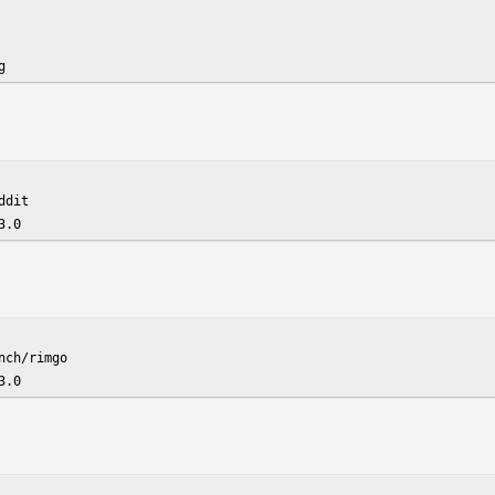
g
dit

3.0
ch/rimgo

3.0