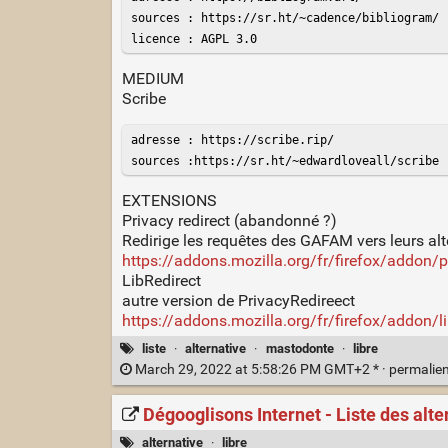
sources : https://sr.ht/~cadence/bibliogram/

licence : AGPL 3.0
MEDIUM
Scribe
adresse : https://scribe.rip/

sources :https://sr.ht/~edwardloveall/scribe
EXTENSIONS
Privacy redirect (abandonné ?)
Redirige les requêtes des GAFAM vers leurs alt
https://addons.mozilla.org/fr/firefox/addon/pr
LibRedirect
autre version de PrivacyRedireect
https://addons.mozilla.org/fr/firefox/addon/li
liste
·
alternative
·
mastodonte
·
libre
March 29, 2022 at 5:58:26 PM GMT+2 * ·
permalie
Dégooglisons Internet - Liste des alt
alternative
·
libre