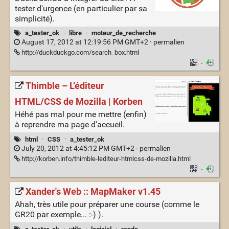
tester d'urgence (en particulier par sa
simplicité).
a_tester_ok
·
libre
·
moteur_de_recherche
August 17, 2012 at 12:19:56 PM GMT+2 ·
permalien
http://duckduckgo.com/search_box.html
·
Thimble – L’éditeur
HTML/CSS de Mozilla | Korben
Héhé pas mal pour me mettre (enfin)
à reprendre ma page d'accueil.
html
·
CSS
·
a_tester_ok
July 20, 2012 at 4:45:12 PM GMT+2 ·
permalien
http://korben.info/thimble-lediteur-htmlcss-de-mozilla.html
·
Xander's Web :: MapMaker v1.45
Ahah, très utile pour préparer une course (comme le
GR20 par exemple... :-) ).