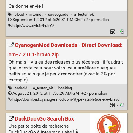
Ca donne envie !
cloud
·
internet
·
sauvegarde
·
a_tester_ok
September 1, 2012 at 6:26:31 PM GMT+2 ·
permalien
http://www.ovh.fr/hubiC/
·
CyanogenMod Downloads - Direct Download:
cm-7.2.0.1-bravo.zip
Oh mais il y a eu des releases plus récentes : il faudrait
que je teste cela pour voir si cela améliore quelques
petits soucis que je peux rencontrer (avec la 3G par
exemple).
android
·
a_tester_ok
·
hacking
August 21, 2012 at 11:50:29 AM GMT+2 ·
permalien
http://download.cyanogenmod.com/?type=stable&device=bravo
·
DuckDuckGo Search Box
Une petite boîte de recherche
DuckDuckGo à intégrer au site ! À