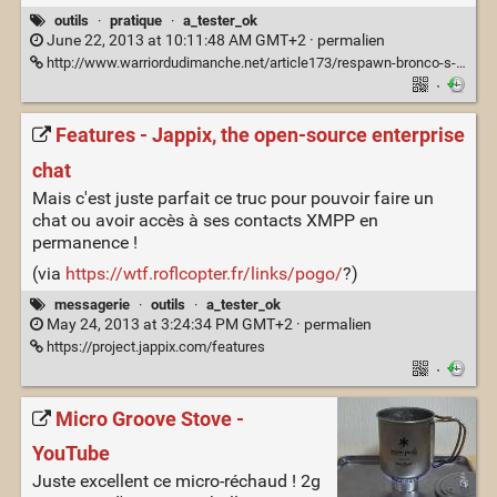
outils
·
pratique
·
a_tester_ok
June 22, 2013 at 10:11:48 AM GMT+2 ·
permalien
http://www.warriordudimanche.net/article173/respawn-bronco-s-edition-1-0
·
Features - Jappix, the open-source enterprise
chat
Mais c'est juste parfait ce truc pour pouvoir faire un
chat ou avoir accès à ses contacts XMPP en
permanence !
(via
https://wtf.roflcopter.fr/links/pogo/
?)
messagerie
·
outils
·
a_tester_ok
May 24, 2013 at 3:24:34 PM GMT+2 ·
permalien
https://project.jappix.com/features
·
Micro Groove Stove -
YouTube
Juste excellent ce micro-réchaud ! 2g