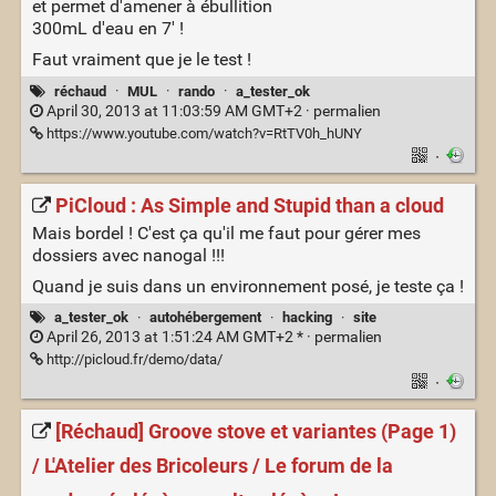
et permet d'amener à ébullition
300mL d'eau en 7' !
Faut vraiment que je le test !
réchaud
·
MUL
·
rando
·
a_tester_ok
April 30, 2013 at 11:03:59 AM GMT+2 ·
permalien
https://www.youtube.com/watch?v=RtTV0h_hUNY
·
PiCloud : As Simple and Stupid than a cloud
Mais bordel ! C'est ça qu'il me faut pour gérer mes
dossiers avec nanogal !!!
Quand je suis dans un environnement posé, je teste ça !
a_tester_ok
·
autohébergement
·
hacking
·
site
April 26, 2013 at 1:51:24 AM GMT+2 * ·
permalien
http://picloud.fr/demo/data/
·
[Réchaud] Groove stove et variantes (Page 1)
/ L'Atelier des Bricoleurs / Le forum de la