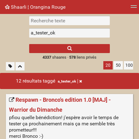
Shaarli ¦ Orangina Rouge
Nuage de tags
Mur d'images
Quotidien
► Jouer
Type 1 or more
characters for
results.
4337
shaares ·
578
liens privés
20
50
100
12 résultats taggé
a_tester_ok
Respawn - Bronco's edition 1.0 [MAJ] -
Warrior du Dimanche
pfiou quelle bénédiction! j'espère avoir le temps de
tester ça prochainement mais ça me semble très
prometteur!!!
merci Bronco :-)