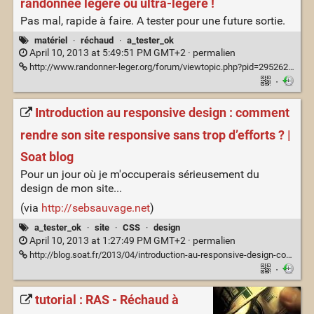
randonnée légère ou ultra-légère !
Pas mal, rapide à faire. A tester pour une future sortie.
matériel
·
réchaud
·
a_tester_ok
April 10, 2013 at 5:49:51 PM GMT+2 ·
permalien
http://www.randonner-leger.org/forum/viewtopic.php?pid=295262#p295262
·
Introduction au responsive design : comment
rendre son site responsive sans trop d’efforts ? |
Soat blog
Pour un jour où je m'occuperais sérieusement du
design de mon site...
(via
http://sebsauvage.net
)
a_tester_ok
·
site
·
CSS
·
design
April 10, 2013 at 1:27:49 PM GMT+2 ·
permalien
http://blog.soat.fr/2013/04/introduction-au-responsive-design-comment-rendre-son-site-responsive-sans-trop-defforts/
·
tutorial : RAS - Réchaud à