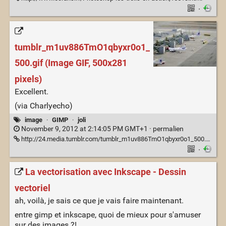
·
tumblr_m1uv886TmO1qbyxr0o1_
500.gif (Image GIF, 500x281
pixels)
Excellent.
(via Charlyecho)
image
·
GIMP
·
joli
November 9, 2012 at 2:14:05 PM GMT+1 ·
permalien
http://24.media.tumblr.com/tumblr_m1uv886TmO1qbyxr0o1_500.gif
·
La vectorisation avec Inkscape - Dessin
vectoriel
ah, voilà, je sais ce que je vais faire maintenant.
entre gimp et inkscape, quoi de mieux pour s'amuser
sur des images ?!