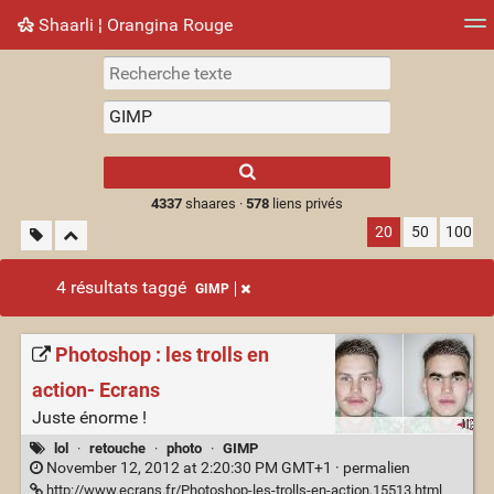
Shaarli ¦ Orangina Rouge
Nuage de tags
Mur d'images
Quotidien
► Jouer
Type 1 or more
characters for
results.
4337
shaares ·
578
liens privés
20
50
100
4 résultats taggé
GIMP
Photoshop : les trolls en
action- Ecrans
Juste énorme !
lol
·
retouche
·
photo
·
GIMP
November 12, 2012 at 2:20:30 PM GMT+1 ·
permalien
http://www.ecrans.fr/Photoshop-les-trolls-en-action,15513.html