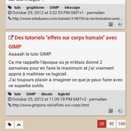
tuto
·
graphisme
·
GIMP
·
inkscape
October 29, 2012 at 3:22:53 PM GMT+1 ·
permalien
http://www.siteduzero.com/tutoriel-3-98750-la-vectorisation-avec-inkscape.html
·
Des tutoriels "effets sur corps humain" avec
GIMP
Aaaaah le tuto GIMP.
Ca me rappelle l'époque où je m'étais donné 2
semaines pour en faire le maximum et j'ai vraiment
appris à maîtriser ce logiciel.
J'ai toujours plaisir à imaginer ce que je peux faire avec
ce superbe outils.
tuto
·
GIMP
·
dessin
·
logiciel
October 25, 2012 at 11:39:18 PM GMT+2 ·
permalien
http://www.gimpons.net/effets-sur-corps.html
·
20
50
100