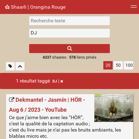
Shaarli ¦ Orangina Rouge
Nuage de tags
Mur d'images
Quotidien
► Jouer
Type 1 or more
characters for
results.
4337
shaares ·
578
liens privés
20
50
100
1 résultat taggé
DJ
Dekmantel - Jasmín | HÖR -
Aug 6 / 2023 - YouTube
Ce que j’aime bien avec les “HÖR”,
c’est la qualité de la captation audio ;
c’est du live mais je n’ai pas les bruits ambiants, les
blablas micro etc.