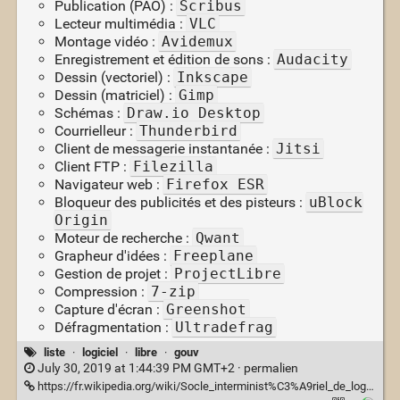
Publication (PAO) :
Scribus
Lecteur multimédia :
VLC
Montage vidéo :
Avidemux
Enregistrement et édition de sons :
Audacity
Dessin (vectoriel) :
Inkscape
Dessin (matriciel) :
Gimp
Schémas :
Draw.io Desktop
Courrielleur :
Thunderbird
Client de messagerie instantanée :
Jitsi
Client FTP :
Filezilla
Navigateur web :
Firefox ESR
Bloqueur des publicités et des pisteurs :
uBlock
Origin
Moteur de recherche :
Qwant
Grapheur d'idées :
Freeplane
Gestion de projet :
ProjectLibre
Compression :
7-zip
Capture d'écran :
Greenshot
Défragmentation :
Ultradefrag
liste
·
logiciel
·
libre
·
gouv
July 30, 2019 at 1:44:39 PM GMT+2 ·
permalien
https://fr.wikipedia.org/wiki/Socle_interminist%C3%A9riel_de_logiciels_libres