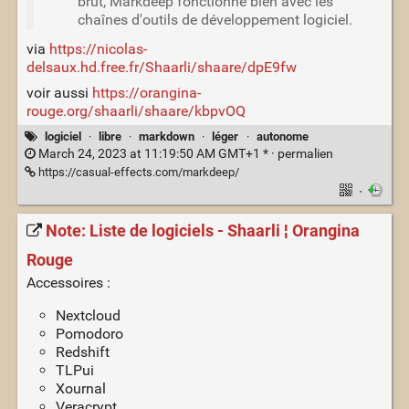
brut, Markdeep fonctionne bien avec les
chaînes d'outils de développement logiciel.
via
https://nicolas-
delsaux.hd.free.fr/Shaarli/shaare/dpE9fw
voir aussi
https://orangina-
rouge.org/shaarli/shaare/kbpvOQ
logiciel
·
libre
·
markdown
·
léger
·
autonome
March 24, 2023 at 11:19:50 AM GMT+1 * ·
permalien
https://casual-effects.com/markdeep/
·
Note: Liste de logiciels - Shaarli ¦ Orangina
Rouge
Accessoires :
Nextcloud
Pomodoro
Redshift
TLPui
Xournal
Veracrypt