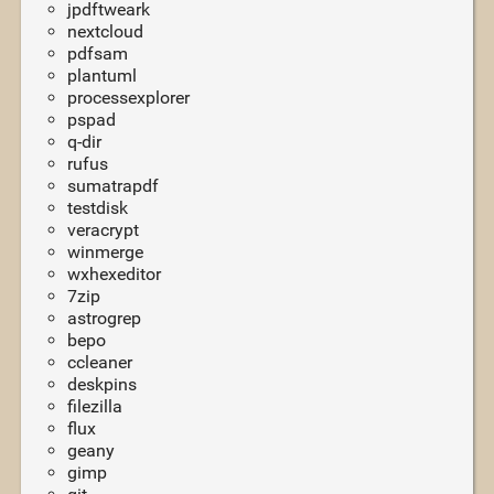
jpdftweark
nextcloud
pdfsam
plantuml
processexplorer
pspad
q-dir
rufus
sumatrapdf
testdisk
veracrypt
winmerge
wxhexeditor
7zip
astrogrep
bepo
ccleaner
deskpins
filezilla
flux
geany
gimp