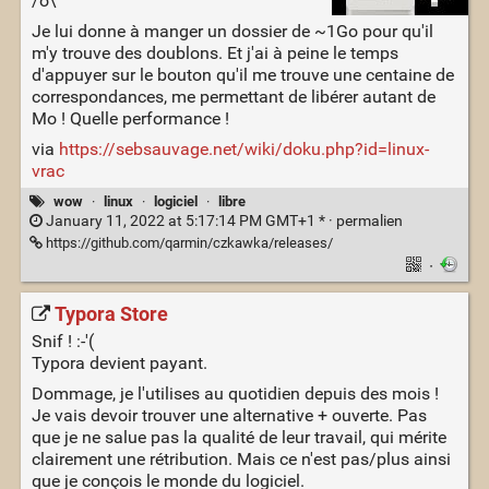
/o\
Je lui donne à manger un dossier de ~1Go pour qu'il
m'y trouve des doublons. Et j'ai à peine le temps
d'appuyer sur le bouton qu'il me trouve une centaine de
correspondances, me permettant de libérer autant de
Mo ! Quelle performance !
via
https://sebsauvage.net/wiki/doku.php?id=linux-
vrac
wow
·
linux
·
logiciel
·
libre
January 11, 2022 at 5:17:14 PM GMT+1 * ·
permalien
https://github.com/qarmin/czkawka/releases/
·
Typora Store
Snif ! :-'(
Typora devient payant.
Dommage, je l'utilises au quotidien depuis des mois !
Je vais devoir trouver une alternative + ouverte. Pas
que je ne salue pas la qualité de leur travail, qui mérite
clairement une rétribution. Mais ce n'est pas/plus ainsi
que je conçois le monde du logiciel.