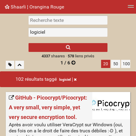
Shaarli ¦ Orangina Rouge
Nuage de tags
Mur d'images
Quotidien
► Jouer
Type 1 or more
characters for
results.
4337
shaares ·
578
liens privés
1 / 6
20
50
100
102 résultats taggé
logiciel
GitHub - Picocrypt/Picocrypt:
A very small, very simple, yet
very secure encryption tool.
Après avoir voulu utiliser VeraCrypt sur Windows (oui,
des fois on a le droit de faire des trucs débiles :-D ), et