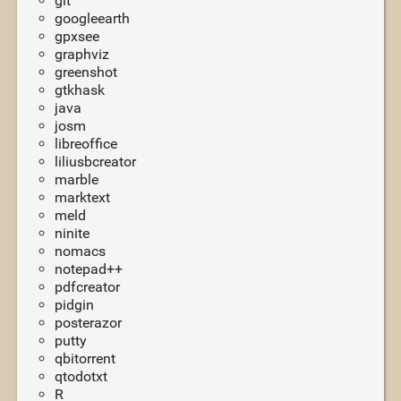
git
googleearth
gpxsee
graphviz
greenshot
gtkhask
java
josm
libreoffice
liliusbcreator
marble
marktext
meld
ninite
nomacs
notepad++
pdfcreator
pidgin
posterazor
putty
qbitorrent
qtodotxt
R