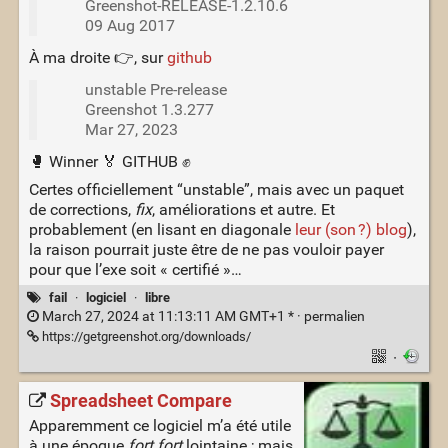
Greenshot-RELEASE-1.2.10.6
09 Aug 2017
À ma droite 👉, sur
github
unstable Pre-release
Greenshot 1.3.277
Mar 27, 2023
🥊 Winner 🏅 GITHUB ✊
Certes officiellement “unstable”, mais avec un paquet
de corrections,
fix
, améliorations et autre. Et
probablement (en lisant en diagonale
leur (son ?) blog
),
la raison pourrait juste être de ne pas vouloir payer
pour que l’exe soit « certifié »…
fail
·
logiciel
·
libre
March 27, 2024 at 11:13:11 AM GMT+1 * ·
permalien
https://getgreenshot.org/downloads/
·
Spreadsheet Compare
Apparemment ce logiciel m’a été utile
à une époque
fort fort
lointaine ; mais