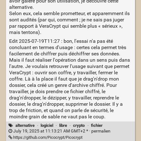
avoir galéré pour son utilisation, je découvre cette
alternative.
Selon eux, cela semble prometteur, et apparemment ils
sont audités (par qui, comment ; je ne sais pas juger
par rapport à VeraCrypt qui semble plus « sérieux »,
mais tentons).
Edit 2025-07-19T11:27 : bon, l'essai n'a pas été
concluant en termes d'usage : certes cela permet très
facilement de chiffrer puis déchiffrer ses données.
Mais il faut réaliser l'opération dans un sens puis dans
l'autre. Je voulais retrouver l'usage suivant que permet
VeraCrypt : ouvrir son coffre, y travailler, fermer le
coffre. Là à la place il faut que je drag'n'drop mon
dossier, cela créé un genre d'archive chiffré. Pour
travailler, je dois prendre ce fichier chiffré, le
drag'n'dropper, le dézipper, y travailler, reprendre le
dossier, le drag'n'dropper, supprimer le dossier. Il y a
trop de friction, et quand on parle de sécurité, le
moindre grain de sable ne vaut pas le coup.
alternative
·
logiciel
·
libre
·
crypto
·
fichier
July 19, 2025 at 11:13:21 AM GMT+2 * ·
permalien
https://github.com/Picocrypt/Picocrypt