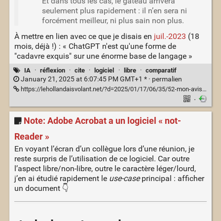
Et dans tous les cas, le gâteau arrivera
seulement plus rapidement : il n’en sera ni
forcément meilleur, ni plus sain non plus.
À mettre en lien avec ce que je disais en
juil.-2023
(18
mois, déjà !) : « ChatGPT n'est qu'une forme de
"cadavre exquis" sur une énorme base de langage »
IA
·
réflexion
·
cite
·
logiciel
·
libre
·
comparatif
January 21, 2025 at 6:07:45 PM GMT+1 * ·
permalien
https://lehollandaisvolant.net/?d=2025/01/17/06/35/52-mon-avis-sur-chatgpt-et-les-autres-ia-generatives
·
Note: Adobe Acrobat a un logiciel « not-
Reader »
En voyant l’écran d’un collègue lors d’une réunion, je
reste surpris de l’utilisation de ce logiciel. Car outre
l’aspect libre/non-libre, outre le caractère léger/lourd,
j’en ai étudié rapidement le
use-case
principal : afficher
un document 👇