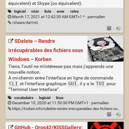
équivalent) et Skype (ou équivalent).
logiciel
·
visio
·
liste
·
wow
·
retex
March 17, 2021 at 12:42:30 AM GMT+1 * ·
permalien
/shaare/daiYnQ
·
SDelete – Rendre
irrécupérables des fichiers sous
Windows – Korben
Tiens, l'outil ne m'intéresse pas mais j'apprends une
nouvelle notion.
À mi-chemin entre l'interface en ligne de commande
CLI
et l'interface graphique
GUI
, il y a le
TUI
pour
“Terminal User Interface”.
vocabulaire
·
logiciel
·
linux
December 10, 2020 at 11:50:30 PM GMT+1 ·
permalien
https://korben.info/sdelete-rendre-irrecuperables-des-fichiers-sous-windows.html
·
GitHub - Oros42/KISSGallery: