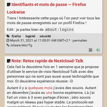
Identifiants et mots de passe — Firefox
Lockwise
Tiens ! Intéressante cette page où l'on peut voir tous les
mots de passe enregistrés sur un profil Firefox !
Edit : je parles bien de
about:logins
firefox
·
logiciel
·
sécurité
March 31, 2021 at 11:00:01 AM GMT+2 * ·
permalien
/shaare/Abs7Tg
·
Note: Retex rapide de Nextcloud-Talk
Cela fait la deuxième fois en 1 semaine que je propose
d'utiliser le service de visio Nextcloud-Talk avec des
personnes qui ne sont pas aussi aussi technophile que
moi. Et deuxième expérience réussie :-D
Autant il y a
quelques mois
j'avais des soucis. Autant
en décembre j'avais eu
une
bonne expérience. Là j'ai
fait un visio à 3 avec partage d'écran ; zéro soucis
malgré un réseau pas hyper stable. Le protocole est
assez tolérant. Et puis y'a toutes les fonctionnalités