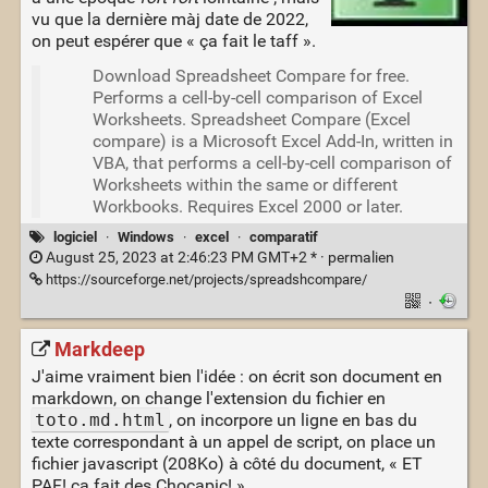
vu que la dernière màj date de 2022,
on peut espérer que « ça fait le taff ».
Download Spreadsheet Compare for free.
Performs a cell-by-cell comparison of Excel
Worksheets. Spreadsheet Compare (Excel
compare) is a Microsoft Excel Add-In, written in
VBA, that performs a cell-by-cell comparison of
Worksheets within the same or different
Workbooks. Requires Excel 2000 or later.
logiciel
·
Windows
·
excel
·
comparatif
August 25, 2023 at 2:46:23 PM GMT+2 * ·
permalien
https://sourceforge.net/projects/spreadshcompare/
·
Markdeep
J'aime vraiment bien l'idée : on écrit son document en
markdown, on change l'extension du fichier en
toto.md.html
, on incorpore un ligne en bas du
texte correspondant à un appel de script, on place un
fichier javascript (208Ko) à côté du document, « ET
PAF! ça fait des Chocapic! »