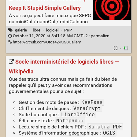
Keep It Stupid Simple Gallery
À voir si ça peut faire mieux que SFPG
ou miniGal / nanoGal / miniGalnano
galerie
·
libre
·
logiciel
·
PHP
October 11, 2020 at 8:41:18 AM GMT+2 ·
permalien
https://github.com/Oros42/KISSGallery
·
Socle interministériel de logiciels libres —
Wikipédia
Que des trucs ultra connus mais ça fait du bien de
rappeler qu'il peut y avoir des recommandations
gouvernementales pour à ce sujet :
Gestion des mots de passe :
KeePass
Chiffrement de disques :
VeraCrypt
Suite bureautique :
LibreOffice
Éditeur de texte :
Notepad++
Lecture simple de fichiers PDF :
Sumatra PDF
Système d'information géographique :
QGIS