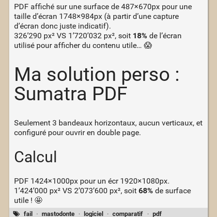
PDF affiché sur une surface de 487×670px pour une
taille d’écran 1748×984px (à partir d’une capture
d’écran donc juste indicatif).
326’290 px² VS 1’720’032 px², soit
18%
de l’écran
utilisé pour afficher du contenu utile… 😱
Ma solution perso :
Sumatra PDF
Seulement 3 bandeaux horizontaux, aucun verticaux, et
configuré pour ouvrir en double page.
Calcul
PDF 1424×1000px pour un écr 1920×1080px.
1’424’000 px² VS 2’073’600 px², soit
68%
de surface
utile ! 🤩
fail
·
mastodonte
·
logiciel
·
comparatif
·
pdf