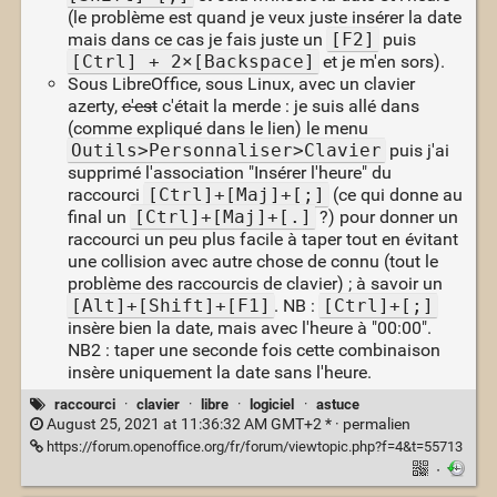
(le problème est quand je veux juste insérer la date
mais dans ce cas je fais juste un
[F2]
puis
[Ctrl] + 2×[Backspace]
et je m'en sors).
Sous LibreOffice, sous Linux, avec un clavier
azerty,
c'est
c'était la merde : je suis allé dans
(comme expliqué dans le lien) le menu
Outils>Personnaliser>Clavier
puis j'ai
supprimé l'association "Insérer l'heure" du
raccourci
[Ctrl]+[Maj]+[;]
(ce qui donne au
final un
[Ctrl]+[Maj]+[.]
?) pour donner un
raccourci un peu plus facile à taper tout en évitant
une collision avec autre chose de connu (tout le
problème des raccourcis de clavier) ; à savoir un
[Alt]+[Shift]+[F1]
. NB :
[Ctrl]+[;]
insère bien la date, mais avec l'heure à "00:00".
NB2 : taper une seconde fois cette combinaison
insère uniquement la date sans l'heure.
raccourci
·
clavier
·
libre
·
logiciel
·
astuce
August 25, 2021 at 11:36:32 AM GMT+2 * ·
permalien
https://forum.openoffice.org/fr/forum/viewtopic.php?f=4&t=55713
·