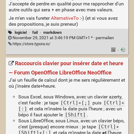
J'accepte de perdre en qualité pour me rapprocher d'un
autre outils qui sera + en phase avec mes valeurs.
Je m'en vais fureter
AlternativeTo
:-) (et si vous avez
des propositions, je suis preneur)
logiciel
·
fail
·
markdown
November 29, 2021 at 3:46:19 PM GMT+1 * ·
permalien
https://store.typora.io/
·
Raccourcis clavier pour insérer date et heure
— Forum OpenOffice LibreOffice NeoOffice
J'ai un feuille de calcul dont je me sers régulièrement et
où j'insère date+heure.
Sous Excel, sous Windows, avec un clavier azerty,
c'est facile : je tape
[Ctrl]+[;]
puis
[Ctrl]+
[:]
et cela m'insère la date puis l'heure ; avec un
bépo il faut ajouter le
[Shift]
.
Sous LibreOffice, sous Linux, avec un clavier bépo,
c'est (presque) encore mieux : je tape
[Ctrl]+
[Shift]+[;]
et cela m'insère la date
et
l'heure