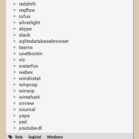
redshift
reqflow
rufus
silverlight
skype
slack
sqlitedatabasebrowser
teams
unetbootin
vlc
waterfox
webex
windirstat
winpcap
winscp
wireshark
xnview
xournal
yapa
yed
youtube-dl
liste
·
logiciel
·
Windows