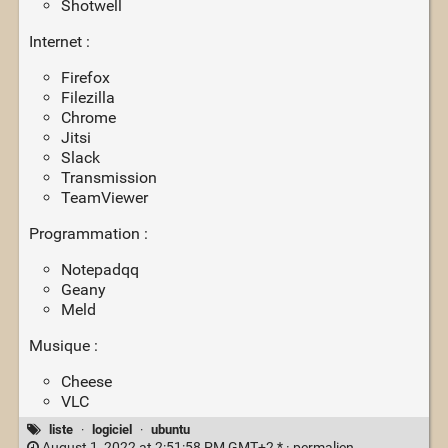
Shotwell
Internet :
Firefox
Filezilla
Chrome
Jitsi
Slack
Transmission
TeamViewer
Programmation :
Notepadqq
Geany
Meld
Musique :
Cheese
VLC
liste
·
logiciel
·
ubuntu
August 1, 2022 at 2:51:58 PM GMT+2 * ·
permalien