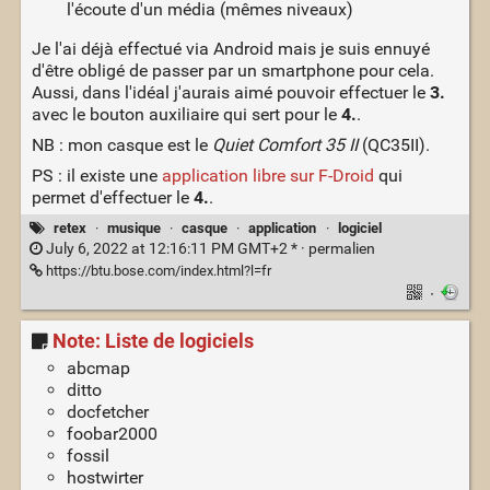
l'écoute d'un média (mêmes niveaux)
Je l'ai déjà effectué via Android mais je suis ennuyé
d'être obligé de passer par un smartphone pour cela.
Aussi, dans l'idéal j'aurais aimé pouvoir effectuer le
3.
avec le bouton auxiliaire qui sert pour le
4.
.
NB : mon casque est le
Quiet Comfort 35 II
(QC35II).
PS : il existe une
application libre sur F-Droid
qui
permet d'effectuer le
4.
.
retex
·
musique
·
casque
·
application
·
logiciel
July 6, 2022 at 12:16:11 PM GMT+2 * ·
permalien
https://btu.bose.com/index.html?l=fr
·
Note: Liste de logiciels
abcmap
ditto
docfetcher
foobar2000
fossil
hostwirter