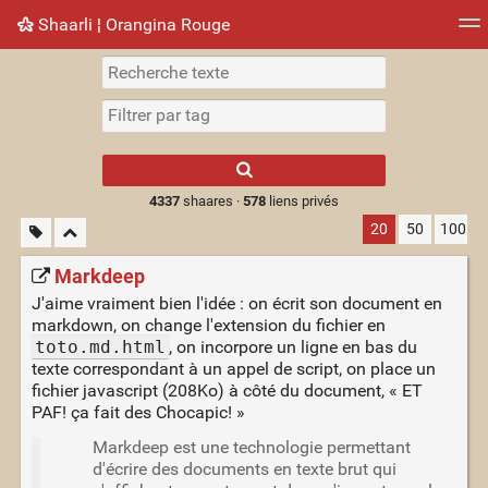
Shaarli ¦ Orangina Rouge
Nuage de tags
Mur d'images
Quotidien
► Jouer
Type 1 or more
characters for
results.
4337
shaares ·
578
liens privés
20
50
100
Markdeep
J'aime vraiment bien l'idée : on écrit son document en
markdown, on change l'extension du fichier en
toto.md.html
, on incorpore un ligne en bas du
texte correspondant à un appel de script, on place un
fichier javascript (208Ko) à côté du document, « ET
PAF! ça fait des Chocapic! »
Markdeep est une technologie permettant
d'écrire des documents en texte brut qui