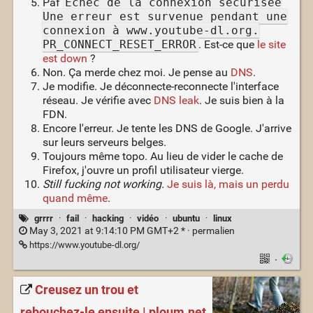
Paf
Échec de la connexion sécurisée
Une erreur est survenue pendant une
connexion à www.youtube-dl.org.
PR_CONNECT_RESET_ERROR
. Est-ce que
le site
est down
?
Non. Ça merde chez moi. Je pense au
DNS
.
Je modifie. Je déconnecte-reconnecte l'interface
réseau. Je vérifie avec
DNS leak
. Je suis bien à la
FDN.
Encore l'erreur. Je tente les DNS de Google. J'arrive
sur leurs serveurs belges.
Toujours même topo. Au lieu de vider le cache de
Firefox, j'ouvre un profil utilisateur vierge.
Still fucking not working.
Je suis là, mais un perdu
quand même
.
grrrr
·
fail
·
hacking
·
vidéo
·
ubuntu
·
linux
May 3, 2021 at 9:14:10 PM GMT+2 * ·
permalien
https://www.youtube-dl.org/
·
Creusez un trou et
rebouchez-le ensuite | ploum.net