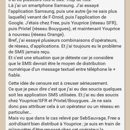
Là j'ai un smartphone Samsung. J'ai essayé
l'application Samsung, puis une autre (je ne sais plus
laquelle) venant de F-Droid, puis l'application de
Google. J'étais chez Free, puis Youprice (réseau SFR),
puis Prixtel (réseau Bouygues), et maintenant Youprice
à nouveau (réseau Orange).
Bref, j'ai essayé plusieurs combinaisons d'opérateurs,
de réseau, d'applications. Et j'ai toujours eu le problème
de SMS jamais reçu.
Et c'est une situation que je déteste car je considère
que le SMS devrait être le moyen de distribution
numérique d'un message textuel entre téléphone le +
fiable.
Cette idée de censure est à creuser sérieusement.
Ce que je peux dire c'est que j'ai eu des soucis quelques
soit les application SMS utilisées. Et j'ai eu des soucis
chez Youprice/SFR et Prixtel/Bouygues. Je ne sais
donc pas attribuer cela à un opérateur ou un réseau en
particulier…
Mais vu que dans le cas relevé par SebSauvage, Free a
soit-disant
bien distribué à Youprice ; je suis en train de
m'inquiéter d'être repassé chez cet opérateur la