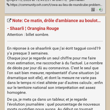
https://community.ovh.com/t/owa-au-lieu-de-roundcube-problemes/15706/21
·
Note: Ce matin, drôle d'ambiance au boulot…
- Shaarli ¦ Orangina Rouge
Attention : billet sombre.
En réponse à ce shaarlink que j'ai écrit taggué covid19
y'a presque 3 semaines.
Chaque jour je regarde un seul chiffre pour me faire
mon estimation, me raccrocher à du factuel. Le nombre
de décès par jour dû au coronavirus. C'est le seul que
l'on sait bien mesurer, représentatif d'une situation (si
dramatique soit elle), et dont la mesure ne varie pas
dans le temps ni n'est altérée par d'autres calculs ; enfin
sur le territoire national son interprétation est assez
homogène.
De ça, je mets ça dans un tableur, et je regarde
l'évolution journalière : quel pourcentage de nouveaux
morts quotidien nous avons. Au début on tournait