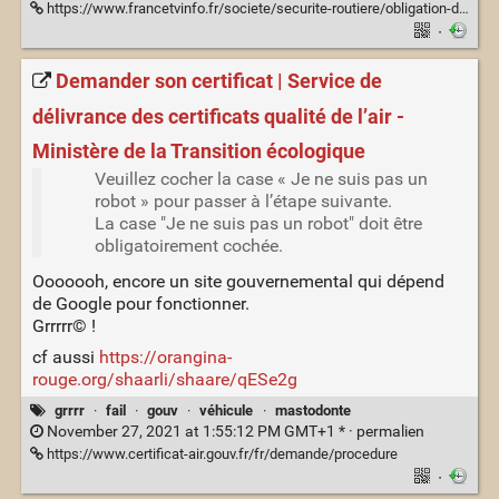
https://www.francetvinfo.fr/societe/securite-routiere/obligation-du-port-du-casque-a-velo-cela-va-decourager-un-tas-de-nos-concitoyens-redoute-la-federation-des-usagers-de-la-bicyclette_4914399.html
·
Demander son certificat | Service de
délivrance des certificats qualité de l’air -
Ministère de la Transition écologique
Veuillez cocher la case « Je ne suis pas un
robot » pour passer à l’étape suivante.
La case "Je ne suis pas un robot" doit être
obligatoirement cochée.
Ooooooh, encore un site gouvernemental qui dépend
de Google pour fonctionner.
Grrrrr© !
cf aussi
https://orangina-
rouge.org/shaarli/shaare/qESe2g
grrrr
·
fail
·
gouv
·
véhicule
·
mastodonte
November 27, 2021 at 1:55:12 PM GMT+1 * ·
permalien
https://www.certificat-air.gouv.fr/fr/demande/procedure
·