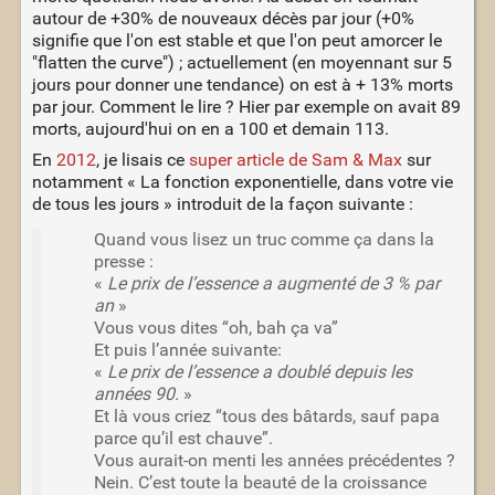
autour de +30% de nouveaux décès par jour (+0%
signifie que l'on est stable et que l'on peut amorcer le
"flatten the curve") ; actuellement (en moyennant sur 5
jours pour donner une tendance) on est à + 13% morts
par jour. Comment le lire ? Hier par exemple on avait 89
morts, aujourd'hui on en a 100 et demain 113.
En
2012
, je lisais ce
super article de Sam & Max
sur
notamment « La fonction exponentielle, dans votre vie
de tous les jours » introduit de la façon suivante :
Quand vous lisez un truc comme ça dans la
presse :
«
Le prix de l’essence a augmenté de 3 % par
an
»
Vous vous dites “oh, bah ça va”
Et puis l’année suivante:
«
Le prix de l’essence a doublé depuis les
années 90.
»
Et là vous criez “tous des bâtards, sauf papa
parce qu’il est chauve”.
Vous aurait-on menti les années précédentes ?
Nein. C’est toute la beauté de la croissance