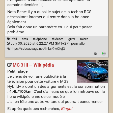
semaine dernière :'-(
Nota Bene: il y a aussi le sujet de la techno RCS
nécessitant Internet qui rentre dans la balance
également.
Cela fait donc un paramètre en + qui peut poser
problème.
fail
·
sms
·
téléphone
·
télécom
·
grrrr
·
micro
July 30, 2025 at 6:22:27 PM GMT+2 * ·
permalien
https://sebsauvage.net/links/?wOIqjQ
·
MG 3 III — Wikipédia
Petit râlage !
Je viens de voir une publicité à la
télévision pour cette voiture « MG3
Hybrid+ » dont un des arguments est la consommation
:
4.4L/100km
. C’est d’ailleurs ce que l’on retrouve sur la
fiche wikipédienne de ce modèle.
J’ai en tête une autre voiture qui pourrait concurrencer.
Et après quelques recherches,
Bingo!