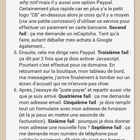
why not!
mais il y aussi une option Paypal.
Certainement plus rapide car en plus y'a le petit
logo "CB" en-dessous alors je crois qu'il y a moyen
(via une petite comission) d'utiliser ce service pour
effectuer un paiement en carte bancaire.
Second
fail
: ça me demande un reCaptcha. Tant qu'à
faire, autant déballer mes achats à Google
également…
Ensuite, cela me dirige vers Paypal.
Troisième fail
:
ça dit par 2 fois que je dois activer Javascript.
Pourtant c'est effectué pour ce domaine. En
retournant sur la boutique, mon tableau de bord,
ma messagerie, j'arrive finalement à tomber sur un
écran d'accueil qui ne m'envoie pas chier.
Après, j'essaye de "juste payer" et repartir aussi vite
que je suis arrivé.
Quatrième fail
: ça me demande
mon adresse email.
Cinquième fail
: je dois remplir
tout un formulaire avec mon adresse de livraison
(et là je peux en mettre une seconde de
facturation).
Sixième fail
: pourquoi je dois donner
mon adresse une nouvelle fois ?
Septième fail
: ça
me demande mon numéro de téléphone pour
valider le paiement ; d'habitude c'est ma banque