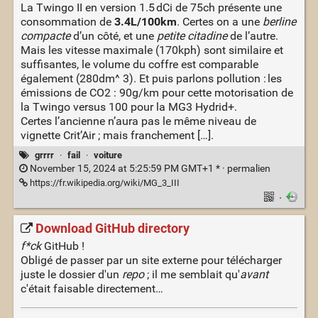
La Twingo II en version 1.5 dCi de 75ch présente une
consommation de
3.4L/100km
. Certes on a une
berline
compacte
d’un côté, et une
petite citadine
de l’autre.
Mais les vitesse maximale (170kph) sont similaire et
suffisantes, le volume du coffre est comparable
également (280dm^ 3). Et puis parlons pollution : les
émissions de CO2 : 90g/km pour cette motorisation de
la Twingo versus 100 pour la MG3 Hydrid+.
Certes l’ancienne n’aura pas le même niveau de
vignette Crit’Air ; mais franchement […].
grrrr
·
fail
·
voiture
November 15, 2024 at 5:25:59 PM GMT+1 * ·
permalien
https://fr.wikipedia.org/wiki/MG_3_III
·
Download GitHub directory
f*ck
GitHub !
Obligé de passer par un site externe pour télécharger
juste le dossier d'un
repo
; il me semblait qu'
avant
c'était faisable directement…