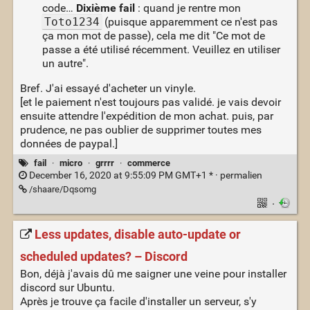
code…
Dixième fail
: quand je rentre mon
Toto1234
(puisque apparemment ce n'est pas
ça mon mot de passe), cela me dit "Ce mot de
passe a été utilisé récemment. Veuillez en utiliser
un autre".
Bref. J'ai essayé d'acheter un vinyle.
[et le paiement n'est toujours pas validé. je vais devoir
ensuite attendre l'expédition de mon achat. puis, par
prudence, ne pas oublier de supprimer toutes mes
données de paypal.]
fail
·
micro
·
grrrr
·
commerce
December 16, 2020 at 9:55:09 PM GMT+1 * ·
permalien
/shaare/Dqsomg
·
Less updates, disable auto-update or
scheduled updates? – Discord
Bon, déjà j'avais dû me saigner une veine pour installer
discord sur Ubuntu.
Après je trouve ça facile d'installer un serveur, s'y