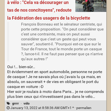
à vélo : "Cela va décourager un
tas de nos concitoyens", redoute
la Fédération des usagers de la bicyclette
François Bonneau est le sénateur centriste, qui
porte cette proposition. "On peut considérer que
c'est une contrainte, mais on peut aussi
considérer que c'est un geste qui peut vous
sauver", soutient-il. "Pourquoi est-ce que sur le
Tour de France, tout le monde porte un casque
?, lance-t-il. Il ne faut pas penser que ça n'arrive
qu'aux autres !"
Oui !… bien-sûr…
Et évidemment en sport automobile, personne ne porte
de casque ! Je ne savais plus où j'avais lu ça mais, en
absolu, on sauverait + de vies en obligeant le port du
casque en voiture :-D
Hier soir je roulais à moto dans Paris… je ne comprends
plus bien ceux qui n'investissent pas dans le vélo…
grrrr
·
vélo
January 13, 2022 at 8:58:36 AM GMT+1 * ·
permalien