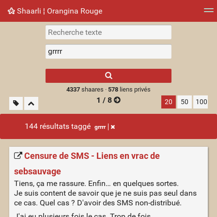
Shaarli ¦ Orangina Rouge
Nuage de tags
Mur d'images
Quotidien
► Jouer
Type 1 or more
characters for
results.
4337
shaares ·
578
liens privés
1 / 8
20
50
100
144 résultats taggé
grrrr
Censure de SMS - Liens en vrac de
sebsauvage
Tiens, ça me rassure. Enfin… en quelques sortes.
Je suis content de savoir que je ne suis pas seul dans
ce cas. Quel cas ? D'avoir des SMS non-distribué.
J'ai eu plusieurs fois le cas. Trop de fois.