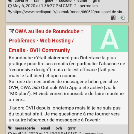
covid19
·
fail
·
gouv
·
société
·
santé
·
grrrr
May 6, 2020 at 1:36:27 PM GMT+2 ·
permalien
https://www.mediapart.fr/journal/france/060520/un-appel-de-vincent-lindon-comment-ce-pays-si-riche
·
OWA au lieu de Roundcube =
Problèmes - Web Hosting /
Emails - OVH Community
Roundcube n'était clairement pas l'interface la plus
pratique pour lire ses emails (en particulier l'absence de
"responsive design") mais elle est efficace (fait peu
mais le fait bien) et open-source.
Sur une de mes boîtes de messagerie hébergée chez
OVH, OWA
aka
Outlook Web App a été activé (via le
"MX-plan"). Et visiblement impossible de faire machine
arrière…
J'adore OVH depuis longtemps mais là je ne suis pas
du tout satisfait. Je me questionne à me tourner vers
un autre hébergeur de messagerie à l'avenir.
messagerie
·
email
·
ovh
·
grrrr
April 15, 2020 at 12:49:25 PM GMT+2 ·
permalien