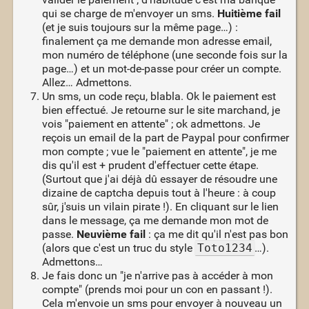
qui se charge de m'envoyer un sms.
Huitième fail
(et je suis toujours sur la même page…) :
finalement ça me demande mon adresse email,
mon numéro de téléphone (une seconde fois sur la
page…) et un mot-de-passe pour créer un compte.
Allez… Admettons.
Un sms, un code reçu, blabla. Ok le paiement est
bien effectué. Je retourne sur le site marchand, je
vois "paiement en attente" ; ok admettons. Je
reçois un email de la part de Paypal pour confirmer
mon compte ; vue le "paiement en attente", je me
dis qu'il est + prudent d'effectuer cette étape.
(Surtout que j'ai déjà dû essayer de résoudre une
dizaine de captcha depuis tout à l'heure : à coup
sûr, j'suis un vilain pirate !). En cliquant sur le lien
dans le message, ça me demande mon mot de
passe.
Neuvième fail
: ça me dit qu'il n'est pas bon
(alors que c'est un truc du style
Toto1234
…).
Admettons…
Je fais donc un "je n'arrive pas à accéder à mon
compte" (prends moi pour un con en passant !).
Cela m'envoie un sms pour envoyer à nouveau un