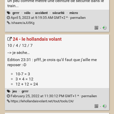
un peu comme mettre une ceinture de sécurité dans le
train...
grrrr
·
vélo
·
accident
·
sécurité
·
micro
April 5, 2023 at 9:19:35 AM GMT+2 * ·
permalien
/shaare/aJU5Kg
·
24 - le hollandais volant
10 / 4 / 12 / 7
--> je sèche…
Edition 23:31 : pfff, je crois qu'il faut que j'aille me
reposer :-D
10-7 = 3
3 × 4 = 12
12 + 12 = 24
jeu
·
grrrr
February 25, 2022 at 11:30:12 PM GMT+1 * ·
permalien
https://lehollandaisvolant.net/tout/tools/24/
·