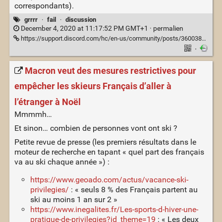
correspondants).
grrrr
·
fail
·
discussion
December 4, 2020 at 11:17:52 PM GMT+1 ·
permalien
https://support.discord.com/hc/en-us/community/posts/360038991112-Less-updates-disable-auto-update-or-scheduled-updates-
·
Macron veut des mesures restrictives pour
empêcher les skieurs Français d’aller à
l’étranger à Noël
Mmmmh…
Et sinon… combien de personnes vont ont ski ?
Petite revue de presse (les premiers résultats dans le
moteur de recherche en tapant « quel part des français
va au ski chaque année ») :
https://www.geoado.com/actus/vacance-ski-
privilegies/
: « seuls 8 % des Français partent au
ski au moins 1 an sur 2 »
https://www.inegalites.fr/Les-sports-d-hiver-une-
pratique-de-privilegies?id_theme=19
: « Les deux