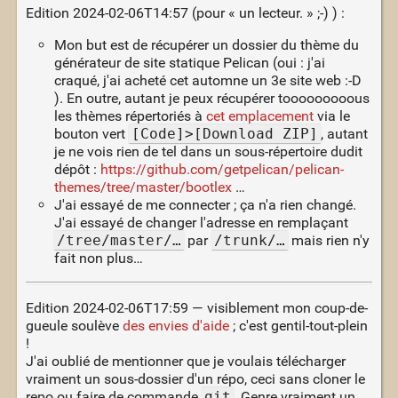
Edition 2024-02-06T14:57 (pour « un lecteur. » ;-) ) :
Mon but est de récupérer un dossier du thème du
générateur de site statique Pelican (oui : j'ai
craqué, j'ai acheté cet automne un 3e site web :-D
). En outre, autant je peux récupérer tooooooooous
les thèmes répertoriés à
cet emplacement
via le
bouton vert
[Code]>[Download ZIP]
, autant
je ne vois rien de tel dans un sous-répertoire dudit
dépôt :
https://github.com/getpelican/pelican-
themes/tree/master/bootlex
…
J'ai essayé de me connecter ; ça n'a rien changé.
J'ai essayé de changer l'adresse en remplaçant
/tree/master/…
par
/trunk/…
mais rien n'y
fait non plus…
Edition 2024-02-06T17:59 — visiblement mon coup-de-
gueule soulève
des envies d'aide
; c'est gentil-tout-plein
!
J'ai oublié de mentionner que je voulais télécharger
vraiment un sous-dossier d'un répo, ceci sans cloner le
repo ou faire de commande
git
. Genre vraiment un