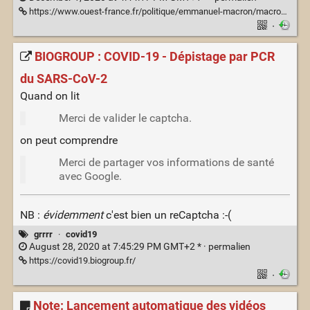
https://www.ouest-france.fr/politique/emmanuel-macron/macron-veut-des-mesures-restrictives-pour-empecher-les-skieurs-francais-d-aller-a-l-etranger-a-noel-7068723
·
BIOGROUP : COVID-19 - Dépistage par PCR
du SARS-CoV-2
Quand on lit
Merci de valider le captcha.
on peut comprendre
Merci de partager vos informations de santé
avec Google.
NB :
évidemment
c'est bien un reCaptcha :-(
grrrr
·
covid19
August 28, 2020 at 7:45:29 PM GMT+2 * ·
permalien
https://covid19.biogroup.fr/
·
Note: Lancement automatique des vidéos