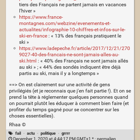
tiers des Français ne partent jamais en vacances
l’hiver »
https://www.france-
montagnes.com/webzine/evenements-et-
actualites/infographie-10-chiffres-et-infos-sur-le-
ski-en-france
: « 13% des français pratiquent le
ski »
https://www.ladepeche.fr/article/2017/12/21/270
9027-40-des-francais-ne-sont-jamais-alles-au-
ski.html
: « 40% des Français ne sont jamais allés
au ski » ; « 44% des sondés indiquent être déjà
partis au ski, mais il y a longtemps »
==> On est clairement sur une activité de gens
privilégiés (et je reconnais que j'en fait partie !). Et on se
prend la tête à réglementer quelques personnes quand
on pourrait plutôt les éduquer à comment bien faire (et
profiter du temps gagné pour se concentrer sur les
choses essentielles).
Rhaa ©
fail
·
actu
·
politique
·
grrrr
December 1, 2020 at 4:44:17 PM GMT+1 * ·
permalien