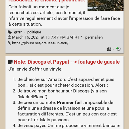
Cela faisait un moment que je
recherchais cet article ; ces temps-ci, il
m'arrive régulièrement d'avoir l'impression de faire face
à cette situation.
grrrr
·
politique
March 16, 2021 at 1:17:47 PM GMT+1 * ·
permalien
https://ploum.net/creusez-un-trou/
·
Note: Discogs et Paypal --> foutage de gueule
J'ai envie d'offrir un vinyle.
Je cherche sur Amazon. C'est supra-cher et puis
bon… si c'est pour acheter d'occasion. Alors :
Je trouve mon bonheur sur Discogs (via son
"MarketPlace").
Je créé un compte.
Premier fail
: impossible de
définir une adresse de livraison et une pour la
facturation différentes. C'est un peu con car c'est
pour offrir. Mais passons.
Je veux payer. On me propose le virement bancaire