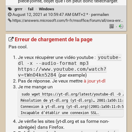
pièce-jointe, objet que l'on peut donc télécharger.
grrrr
·
fail
·
Windows
August 12, 2021 at 10:59:47 AM GMT+2 * ·
permalien
https://answers.microsoft.com/fr-fr/msoffice/forum/all/owa-enregistrer-un-mail-pi%C3%A8ces-jointes-en-eml/996ee398-0dfe-441c-9283-1135503598c9
·
Erreur de chargement de la page
Pas cool.
Je veux récupérer une vidéo youtube :
youtube-
dl -x --audio-format mp3
https://www.youtube.com/watch?
v=tWnO4kn5284
(par exemple)
Pas de réponse. Je veux mettre
à jour yt-dl
Je me mange un
sudo wget https://yt-dl.org/latest/youtube-dl -O /usr/
Résolution de yt-dl.org (yt-dl.org)… 2001:1a50:11:0:5f
Connexion à yt-dl.org (yt-dl.org)|2001:1a50:11:0:5f:8f
Incapable d’établir une connexion SSL.
Je vérifie les sites (yt-dl.org et sa forme non-
abrégée) dans Firefox.