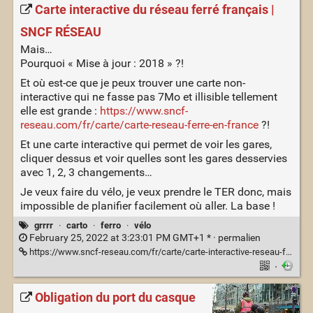
Carte interactive du réseau ferré français |
SNCF RÉSEAU
Mais…
Pourquoi « Mise à jour : 2018 » ?!
Et où est-ce que je peux trouver une carte non-
interactive qui ne fasse pas 7Mo et illisible tellement
elle est grande :
https://www.sncf-
reseau.com/fr/carte/carte-reseau-ferre-en-france
?!
Et une carte interactive qui permet de voir les gares,
cliquer dessus et voir quelles sont les gares desservies
avec 1, 2, 3 changements…
Je veux faire du vélo, je veux prendre le TER donc, mais
impossible de planifier facilement où aller. La base !
grrrr
·
carto
·
ferro
·
vélo
February 25, 2022 at 3:23:01 PM GMT+1 * ·
permalien
https://www.sncf-reseau.com/fr/carte/carte-interactive-reseau-ferre-francais-0
·
Obligation du port du casque