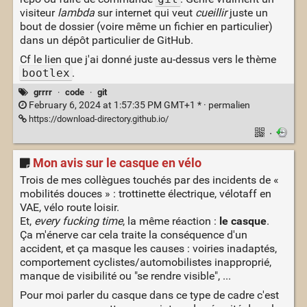
visiteur
lambda
sur internet qui veut
cueillir
juste un
bout de dossier (voire même un fichier en particulier)
dans un dépôt particulier de GitHub.
Cf le lien que j'ai donné juste au-dessus vers le thème
bootlex
.
grrrr
·
code
·
git
February 6, 2024 at 1:57:35 PM GMT+1 * ·
permalien
https://download-directory.github.io/
·
Mon avis sur le casque en vélo
Trois de mes collègues touchés par des incidents de «
mobilités douces » : trottinette électrique, vélotaff en
VAE, vélo route loisir.
Et,
every fucking time
, la même réaction :
le casque
.
Ça m'énerve car cela traite la conséquence d'un
accident, et ça masque les causes : voiries inadaptés,
comportement cyclistes/automobilistes inapproprié,
manque de visibilité ou "se rendre visible", ...
Pour moi parler du casque dans ce type de cadre c'est