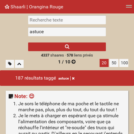
Shaarli ¦ Orangina Rouge
Nuage de tags
Mur d'images
Quotidien
► Jouer
Type 1 or more
characters for
results.
4337
shaares ·
578
liens privés
1 / 10
20
50
100
187 résultats taggé
astuce
Note: 😌
Je sors le téléphone de ma poche et le tactile ne
marche pas, plus, plus du tout, du tout du tout !
Je le mets à charger en espérant que ça stimule
l'alimentation des composants, voire que ça
réchauffe l'intérieur et "re-soude" des trucs qui
aurait pu partir. D'ailleurs en le secouant j'entends