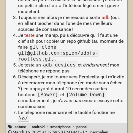
un petit « clic-clic » à l'intérieur légèrement grave
inquiétant.
Toujours rien alors je me résous à sortir
adb
(oui,
en allant piocher dans l'une de mes meilleurs
sources de connaissance !
Je
teste
une manip, puis découvre qu'il faut une
clef ssh pour copier un repo github (au moment de
faire
git clone
git@github.com:spion/adbfs-
rootless.git
.
Je teste un
adb devices
et
évidemment
mon
téléphone ne répond pas.
Désespéré, je me tourne vers Perplexity qui m'invite
à rédemarrer mon téléphone (en mode sans échec
?) en appuyant durant 10 secondes sur les
boutons
[Power]
et
[Volume-Down]
simultanément ; je n'avais pas encore essayé cette
combinaison.
Le téléphone redémarre et le tactile fonctionne
\o/
astuce
·
android
·
smartphone
·
panne
March 16, 2025 at 12:59:28 PM GMT+1 * ·
permalien