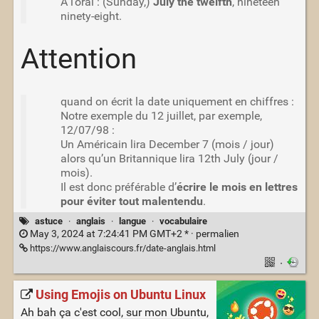
A l’oral : (Sunday,)
July the twelfth
, nineteen
ninety-eight.
Attention
quand on écrit la date uniquement en chiffres :
Notre exemple du 12 juillet, par exemple,
12/07/98 :
Un Américain lira December 7 (mois / jour)
alors qu’un Britannique lira 12th July (jour /
mois).
Il est donc préférable d’
écrire le mois en lettres
pour éviter tout malentendu
.
astuce
·
anglais
·
langue
·
vocabulaire
May 3, 2024 at 7:24:41 PM GMT+2 * ·
permalien
https://www.anglaiscours.fr/date-anglais.html
·
Using Emojis on Ubuntu Linux
Ah bah ça c'est cool, sur mon Ubuntu,