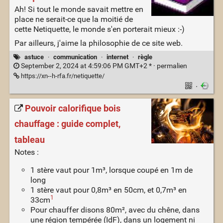
Ah! Si tout le monde savait mettre en
place ne serait-ce que la moitié de
cette Netiquette, le monde s'en porterait mieux :-)
Par ailleurs, j'aime la philosophie de ce site web.
astuce
·
communication
·
internet
·
règle
September 2, 2024 at 4:59:06 PM GMT+2 * ·
permalien
https://xn--h-rfa.fr/netiquette/
·
Pouvoir calorifique bois
chauffage : guide complet,
tableau
Notes :
1 stère vaut pour 1m³, lorsque coupé en 1m de
long
1 stère vaut pour 0,8m³ en 50cm, et 0,7m³ en
1
33cm
Pour chauffer disons 80m², avec du chêne, dans
une région tempérée (IdF), dans un logement ni