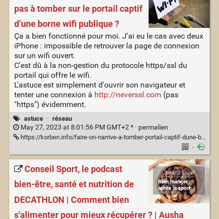
pas à tomber sur le portail captif
d’une borne wifi publique ?
Ça a bien fonctionné pour moi. J'ai eu le cas avec deux
iPhone : impossible de retrouver la page de connexion
sur un wifi ouvert.
C'est dû à la non-gestion du protocole https/ssl du
portail qui offre le wifi.
L'astuce est simplement d'ouvrir son navigateur et
tenter une connexion à
http://neverssl.com
(pas
"https") évidemment.
astuce
·
réseau
May 27, 2023 at 8:01:56 PM GMT+2 * ·
permalien
https://korben.info/faire-on-narrive-a-tomber-portail-captif-dune-borne-wifi-publique.html
·
Conseil Sport, le podcast
bien-être, santé et nutrition de
DECATHLON | Comment bien
s'alimenter pour mieux récupérer ? | Ausha