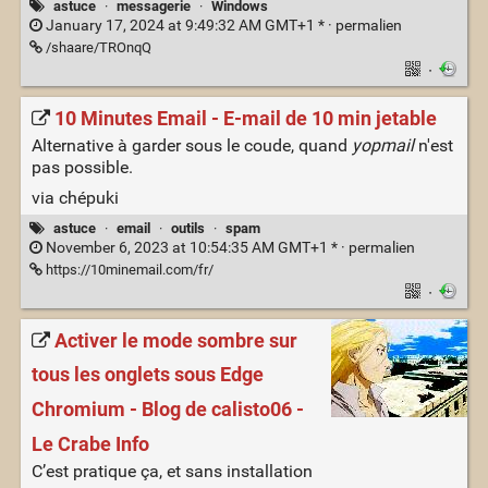
astuce
·
messagerie
·
Windows
January 17, 2024 at 9:49:32 AM GMT+1 * ·
permalien
/shaare/TROnqQ
·
10 Minutes Email - E-mail de 10 min jetable
Alternative à garder sous le coude, quand
yopmail
n'est
pas possible.
via chépuki
astuce
·
email
·
outils
·
spam
November 6, 2023 at 10:54:35 AM GMT+1 * ·
permalien
https://10minemail.com/fr/
·
Activer le mode sombre sur
tous les onglets sous Edge
Chromium - Blog de calisto06 -
Le Crabe Info
C’est pratique ça, et sans installation