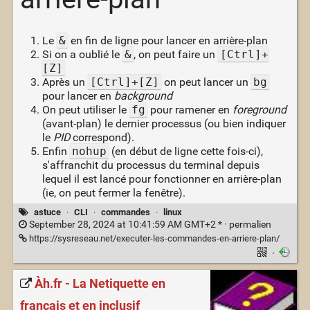
Le
&
en fin de ligne pour lancer en arrière-plan
Si on a oublié le
&
, on peut faire un
[Ctrl]+
[Z]
Après un
[Ctrl]+[Z]
on peut lancer un
bg
pour lancer en
background
On peut utiliser le
fg
pour ramener en
foreground
(avant-plan) le dernier processus (ou bien indiquer
le
PID
correspond).
Enfin
nohup
(en début de ligne cette fois-ci),
s'affranchit du processus du terminal depuis
lequel il est lancé pour fonctionner en arrière-plan
(ie, on peut fermer la fenêtre).
astuce
·
CLI
·
commandes
·
linux
September 28, 2024 at 10:41:59 AM GMT+2 * ·
permalien
https://sysreseau.net/executer-les-commandes-en-arriere-plan/
·
Àh.fr - La Netiquette en
français et en inclusif