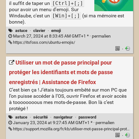
il suffit de taper un
[Ctrl]+[;]
pour avoir un menu d'emoji. Sur
Windaube, c'est un
[Win]+[;]
(si ma mémoire est
bonne).
astuce
·
clavier
·
emoji
March 27, 2024 at 8:33:45 AM GMT+1 * ·
permalien
https://itsfoss.com/ubuntu-emojis/
·
Utiliser un mot de passe principal pour
protéger les identifiants et mots de passe
enregistrés | Assistance de Firefox
C’est bien ça ! J’étais toujours embêté sur mon PC que
l’on puisse accéder à l’OS, ouvrir Firefox et avoir accès
à toooooooous mes mots-de-passe. Bon là c’est
protégé !
astuce
·
sécurité
·
navigateur
·
password
January 23, 2024 at 9:27:45 AM GMT+1 * ·
permalien
https://support.mozilla.org/fr/kb/utiliser-mot-passe-principal-proteger-identifiants
·