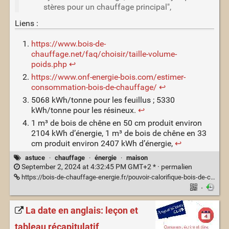
stères pour un chauffage principal",
Liens :
https://www.bois-de-
chauffage.net/faq/choisir/taille-volume-
poids.php
↩
https://www.onf-energie-bois.com/estimer-
consommation-bois-de-chauffage/
↩
5068 kWh/tonne pour les feuillus ; 5330
kWh/tonne pour les résineux.
↩
1 m³ de bois de chêne en 50 cm produit environ
2104 kWh d’énergie, 1 m³ de bois de chêne en 33
cm produit environ 2407 kWh d’énergie,
↩
astuce
·
chauffage
·
énergie
·
maison
September 2, 2024 at 4:32:45 PM GMT+2 * ·
permalien
https://bois-de-chauffage-energie.fr/pouvoir-calorifique-bois-de-chauffage/
·
La date en anglais: leçon et
tableau récapitulatif