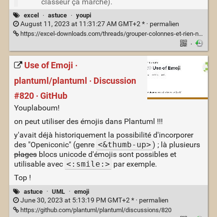
classeur ça marche).
excel
·
astuce
·
youpi
August 11, 2023 at 11:31:27 AM GMT+2 * ·
permalien
https://excel-downloads.com/threads/grouper-colonnes-et-rien-ne-se-passe.163250/
·
Use of Emoji ·
plantuml/plantuml · Discussion
#820 · GitHub
Youplaboum!
on peut utiliser des émojis dans Plantuml !!!
y'avait déjà historiquement la possibilité d'incorporer
des "Openiconic" (genre
<&thumb-up>
) ; là plusieurs
plages
blocs unicode d'émojis sont possibles et
utilisable avec
<:smile:>
par exemple.
Top !
astuce
·
UML
·
emoji
June 30, 2023 at 5:13:19 PM GMT+2 * ·
permalien
https://github.com/plantuml/plantuml/discussions/820