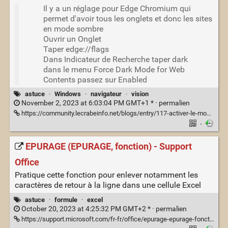
Il y a un réglage pour Edge Chromium qui
permet d'avoir tous les onglets et donc les sites
en mode sombre
Ouvrir un Onglet
Taper edge://flags
Dans Indicateur de Recherche taper dark
dans le menu Force Dark Mode for Web
Contents passez sur Enabled
astuce
·
Windows
·
navigateur
·
vision
November 2, 2023 at 6:03:04 PM GMT+1 * ·
permalien
https://community.lecrabeinfo.net/blogs/entry/117-activer-le-mode-sombre-sur-tous-les-onglets-sous-edge-chromium/
·
EPURAGE (EPURAGE, fonction) - Support
Office
Pratique cette fonction pour enlever notamment les
caractères de retour à la ligne dans une cellule Excel
astuce
·
formule
·
excel
October 20, 2023 at 4:25:32 PM GMT+2 * ·
permalien
https://support.microsoft.com/fr-fr/office/epurage-epurage-fonction-26f3d7c5-475f-4a9c-90e5-4b8ba987ba41