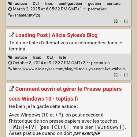
astuce
·
CLI
·
linux
·
configuration
·
gestion
·
écriture
March 2, 2025 at 6:05:32 PM GMT+1 * ·
permalien
/shaare/uKxf2g
·
Loading Post | Alicia Sykes's Blog
Tout une liste d'alternatives aux commandes dans le
terminal
astuce
·
linux
·
CLI
·
liste
October 8, 2024 at 9:22:37 PM GMT+2 * ·
permalien
https://www.aliciasykes.com/blog/cli-tools-you-cant-live-without-
·
Comment ouvrir et gérer le Presse-papiers
sous Windows 10 - toptips.fr
Hé bien je la garde cette astuce :
Avec Windows (10 et + ?), on peut accéder à
l'historique de son presse-papiers avec les touches
[Win]+[V]
(pas
[Ctrl]
, mais bien
[Windows]
).
Assez pratique quand on doit
par exemple