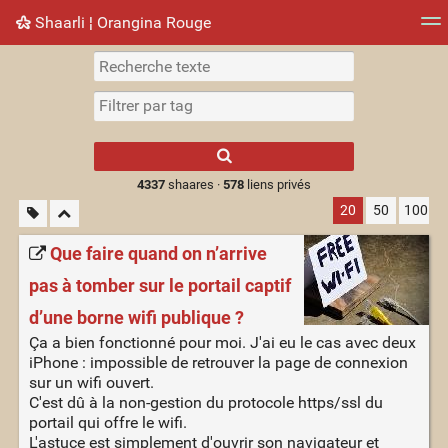
Shaarli ¦ Orangina Rouge
Nuage de tags
Mur d'images
Quotidien
► Jouer
Type 1 or more
characters for
results.
4337
shaares ·
578
liens privés
20
50
100
Que faire quand on n’arrive
pas à tomber sur le portail captif
d’une borne wifi publique ?
Ça a bien fonctionné pour moi. J'ai eu le cas avec deux
iPhone : impossible de retrouver la page de connexion
sur un wifi ouvert.
C'est dû à la non-gestion du protocole https/ssl du
portail qui offre le wifi.
L'astuce est simplement d'ouvrir son navigateur et