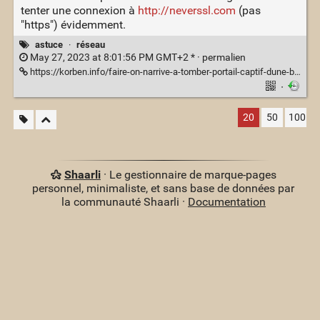
tenter une connexion à
http://neverssl.com
(pas
"https") évidemment.
astuce
·
réseau
May 27, 2023 at 8:01:56 PM GMT+2 * ·
permalien
https://korben.info/faire-on-narrive-a-tomber-portail-captif-dune-borne-wifi-publique.html
·
20
50
100
Shaarli
· Le gestionnaire de marque-pages
personnel, minimaliste, et sans base de données par
la communauté Shaarli ·
Documentation