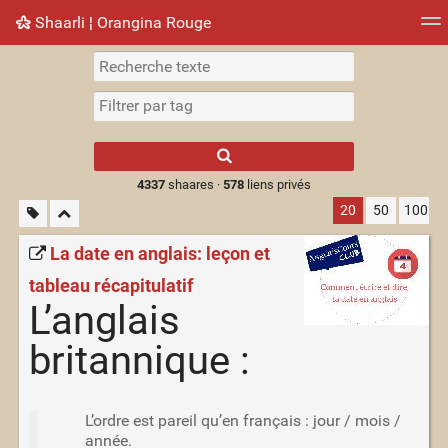
Shaarli ¦ Orangina Rouge
Nuage de tags
Mur d'images
Quotidien
► Jouer
Type 1 or more
characters for
results.
4337
shaares ·
578
liens privés
20
50
100
La date en anglais: leçon et
tableau récapitulatif
L’anglais
britannique :
L’ordre est pareil qu’en français : jour / mois /
année.