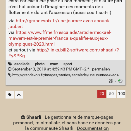
extra car elle a été prise au bon moment ; et d'autre part
c'est hallucinant d'imaginer ces moments de «
flottement » durant l'ascension (aussi court soit-il)
via
http://grandevoix.fr/une-journee-avec-anouck-
jaubert
via
https://www.ffme.fr/escalade/article/mickael-
mawem-est-le-premier-francais-qualifie-aux-jeux-
olympiques-2020.html
et surtout via
http://links.bill2-software.com/shaarli/?
FySPKg
escalade
·
photo
·
wow
·
sport
September 3, 2019 at 4:59:43 PM GMT+2 * ·
permalien
http://grandevoix.fr/images/stories/escalade/UneJourneeAvecAnouckJaubert/29885847088_26afdbf87e_k.jpg
·
20
50
100
Shaarli
· Le gestionnaire de marque-pages
personnel, minimaliste, et sans base de données par
la communauté Shaarli ·
Documentation