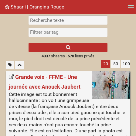
Shaarli ¦ Orangina Rouge
Nuage de tags
Mur d'images
Quotidien
► Jouer
Type 1 or more
characters for
results.
4337
shaares ·
578
liens privés
20
50
100
Grande voix - FFME - Une
journée avec Anouck Jaubert
Cette image est tout bonnement
hallucinnante : on voit une grimpeuse
de vitesse (la française Anouck Joubert) entre deux
prises d'escalade ; elle a son pied gauche qui touche le
mur, le pied droit est décolé de la prise précédente et
ses deux mains n'ont pas encore touché la prise
suivante. Elle est en lévitation. D'une part la photo est