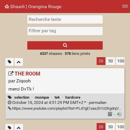
Shaarli ¦ Orangina Rouge
Nuage de tags
Mur d'images
Quotidien
► Jouer
Type 1 or more
characters for
results.
4337
shaares ·
578
liens privés
20
50
100
THE ROOM
par Ziqooh
merci DvTk !
selection
·
musique
·
tek
·
hardcore
October 16, 2024 at 4:51:29 PM GMT+2 * ·
permalien
https://www.youtube.com/playlist?list=PLd7gE1xas2h1U2KgdnjVuxdGqS823jlNx
·
20
50
100