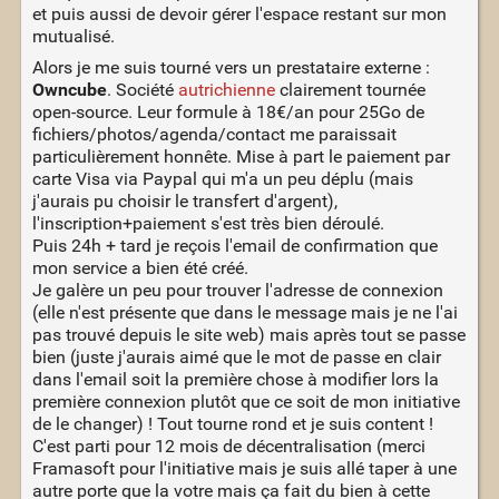
et puis aussi de devoir gérer l'espace restant sur mon
mutualisé.
Alors je me suis tourné vers un prestataire externe :
Owncube
. Société
autrichienne
clairement tournée
open-source. Leur formule à 18€/an pour 25Go de
fichiers/photos/agenda/contact me paraissait
particulièrement honnête. Mise à part le paiement par
carte Visa via Paypal qui m'a un peu déplu (mais
j'aurais pu choisir le transfert d'argent),
l'inscription+paiement s'est très bien déroulé.
Puis 24h + tard je reçois l'email de confirmation que
mon service a bien été créé.
Je galère un peu pour trouver l'adresse de connexion
(elle n'est présente que dans le message mais je ne l'ai
pas trouvé depuis le site web) mais après tout se passe
bien (juste j'aurais aimé que le mot de passe en clair
dans l'email soit la première chose à modifier lors la
première connexion plutôt que ce soit de mon initiative
de le changer) ! Tout tourne rond et je suis content !
C'est parti pour 12 mois de décentralisation (merci
Framasoft pour l'initiative mais je suis allé taper à une
autre porte que la votre mais ça fait du bien à cette