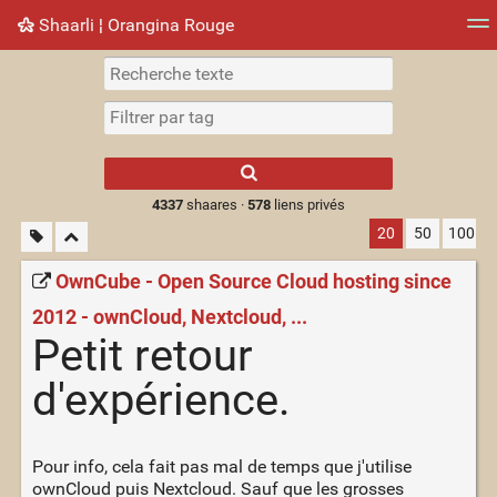
Shaarli ¦ Orangina Rouge
Nuage de tags
Mur d'images
Quotidien
► Jouer
Type 1 or more
characters for
results.
4337
shaares ·
578
liens privés
20
50
100
OwnCube - Open Source Cloud hosting since
2012 - ownCloud, Nextcloud, ...
Petit retour
d'expérience.
Pour info, cela fait pas mal de temps que j'utilise
ownCloud puis Nextcloud. Sauf que les grosses