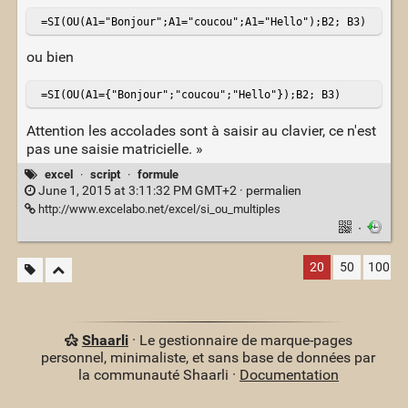
 =SI(OU(A1="Bonjour";A1="coucou";A1="Hello");B2; B3)
ou bien
 =SI(OU(A1={"Bonjour";"coucou";"Hello"});B2; B3)
Attention les accolades sont à saisir au clavier, ce n'est
pas une saisie matricielle. »
excel
·
script
·
formule
June 1, 2015 at 3:11:32 PM GMT+2 ·
permalien
http://www.excelabo.net/excel/si_ou_multiples
·
20
50
100
Shaarli
· Le gestionnaire de marque-pages
personnel, minimaliste, et sans base de données par
la communauté Shaarli ·
Documentation