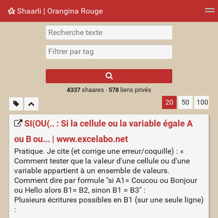
Shaarli ¦ Orangina Rouge
Nuage de tags
Mur d'images
Quotidien
► Jouer
Type 1 or more
characters for
results.
4337
shaares ·
578
liens privés
20
50
100
SI(OU(.. : Si la cellule ou la variable égale A
ou B ou... | www.excelabo.net
Pratique. Je cite (et corrige une erreur/coquille) : «
Comment tester que la valeur d'une cellule ou d'une
variable appartient à un ensemble de valeurs.
Comment dire par formule "si A1= Coucou ou Bonjour
ou Hello alors B1= B2, sinon B1 = B3" :
Plusieurs écritures possibles en B1 (sur une seule ligne)
: