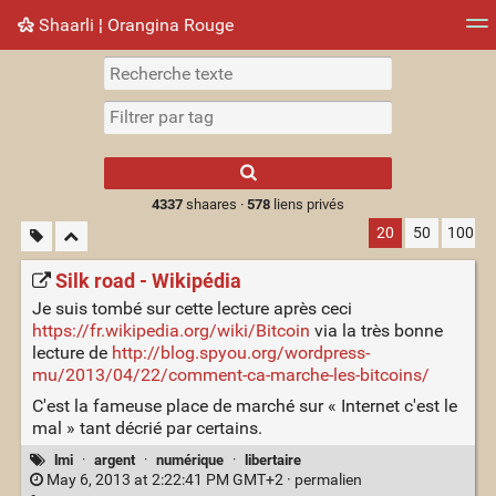
Shaarli ¦ Orangina Rouge
Nuage de tags
Mur d'images
Quotidien
► Jouer
Type 1 or more
characters for
results.
4337
shaares ·
578
liens privés
20
50
100
Silk road - Wikipédia
Je suis tombé sur cette lecture après ceci
https://fr.wikipedia.org/wiki/Bitcoin
via la très bonne
lecture de
http://blog.spyou.org/wordpress-
mu/2013/04/22/comment-ca-marche-les-bitcoins/
C'est la fameuse place de marché sur « Internet c'est le
mal » tant décrié par certains.
lmi
·
argent
·
numérique
·
libertaire
May 6, 2013 at 2:22:41 PM GMT+2 ·
permalien