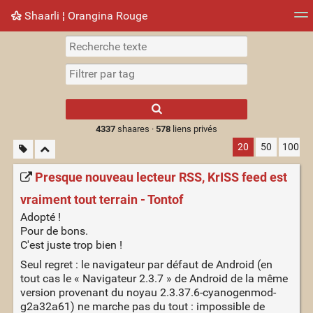
Shaarli ¦ Orangina Rouge
Nuage de tags
Mur d'images
Quotidien
► Jouer
Type 1 or more
characters for
results.
4337
shaares ·
578
liens privés
20
50
100
Presque nouveau lecteur RSS, KrISS feed est
vraiment tout terrain - Tontof
Adopté !
Pour de bons.
C'est juste trop bien !
Seul regret : le navigateur par défaut de Android (en
tout cas le « Navigateur 2.3.7 » de Android de la même
version provenant du noyau 2.3.37.6-cyanogenmod-
g2a32a61) ne marche pas du tout : impossible de