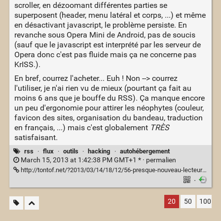
scroller, en dézoomant différentes parties se
superposent (header, menu latéral et corps, ...) et même
en désactivant javascript, le problème persiste. En
revanche sous Opera Mini de Android, pas de soucis
(sauf que le javascript est interprété par les serveur de
Opera donc c'est pas fluide mais ça ne concerne pas
KrISS.).
En bref, courrez l'acheter... Euh ! Non --> courrez
l'utiliser, je n'ai rien vu de mieux (pourtant ça fait au
moins 6 ans que je bouffe du RSS). Ça manque encore
un peu d'ergonomie pour attirer les néophytes (couleur,
favicon des sites, organisation du bandeau, traduction
en français, ...) mais c'est globalement
TRÈS
satisfaisant.
rss
·
flux
·
outils
·
hacking
·
autohébergement
March 15, 2013 at 1:42:38 PM GMT+1 * ·
permalien
http://tontof.net/?2013/03/14/18/12/56-presque-nouveau-lecteur-rss-kriss-feed-est-vraiment-tout-terrain
·
20
50
100