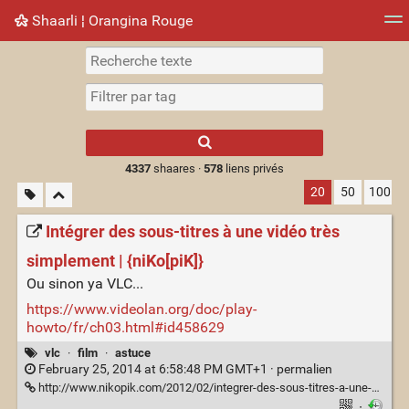
Shaarli ¦ Orangina Rouge
Nuage de tags
Mur d'images
Quotidien
► Jouer
Type 1 or more
characters for
results.
4337
shaares ·
578
liens privés
20
50
100
Intégrer des sous-titres à une vidéo très
simplement | {niKo[piK]}
Ou sinon ya VLC...
https://www.videolan.org/doc/play-
howto/fr/ch03.html#id458629
vlc
·
film
·
astuce
February 25, 2014 at 6:58:48 PM GMT+1 ·
permalien
http://www.nikopik.com/2012/02/integrer-des-sous-titres-a-une-video-tres-simplement.html
·