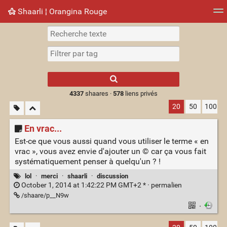
Shaarli ¦ Orangina Rouge
Nuage de tags
Mur d'images
Quotidien
► Jouer
Type 1 or more
characters for
results.
4337
shaares ·
578
liens privés
20
50
100
En vrac...
Est-ce que vous aussi quand vous utiliser le terme « en
vrac », vous avez envie d'ajouter un © car ça vous fait
systématiquement penser à quelqu'un ? !
lol
·
merci
·
shaarli
·
discussion
October 1, 2014 at 1:42:22 PM GMT+2 * ·
permalien
/shaare/p__N9w
·