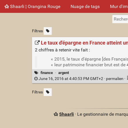
Shaarli ¦ Orangina Rouge
Nuage de tags
Mur d'i
Filtres
Le taux d'épargne en France atteint u
2 chiffres à retenir vite fait :
« 2015, le taux d'épargne [des Français
« leur patrimoine financier brut est de
finance
·
argent
June 16, 2016 at 4:40:53 PM GMT+2 ·
permalien
·
Filtres
Shaarli
· Le gestionnaire de marq