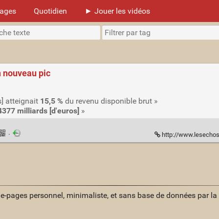
mages
Quotidien
► Jouer les vidéos
n nouveau pic
] atteignait
15,5 %
du revenu disponible brut »
4377 milliards [d'euros]
»
·
http://www.lesechos.fr/02/02/2
ue-pages personnel, minimaliste, et sans base de données par l