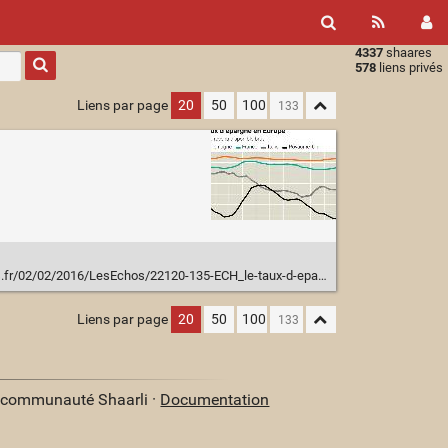
4337
shaares
Type 1 or
578
liens privés
more
characters
Liens par page
20
50
100
for
results.
016/LesEchos/22120-135-ECH_le-taux-d-epargne-en-france-atteint-un-nouveau-pic.htm
Liens par page
20
50
100
a communauté Shaarli ·
Documentation