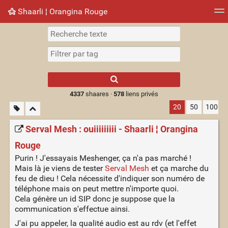
Shaarli ¦ Orangina Rouge
Nuage de tags
Mur d'images
Quotidien
► Jouer
Type 1 or more
characters for
results.
4337
shaares ·
578
liens privés
20
50
100
Serval Mesh : ouiiiiiiiii - Shaarli ¦ Orangina
Rouge
Purin ! J'essayais Meshenger, ça n'a pas marché !
Mais là je viens de tester
Serval Mesh
et ça marche du
feu de dieu ! Cela nécessite d'indiquer son numéro de
téléphone mais on peut mettre n'importe quoi.
Cela génère un id SIP donc je suppose que la
communication s'effectue ainsi.
J'ai pu appeler, la qualité audio est au rdv (et l'effet