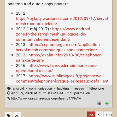
pas trop trad-auto / copy-paste) :
2012 :
https://pykoty.wordpress.com/2012/09/17/serval-
mesh-mort-aux-telcos/
2012 (+màj 2017) :
https://www.android-
zone.fr/the-serval-mesh-un-logiciel-de-
communication-independant/
2013 :
https://espionnergsm.com/application-
serval-mesh-communiquez-sans-connexion/
2013 :
https://dvalin.info/2013/08/telephoner-
sans-carte-sim/
2016 :
http://www.terrededemain.com/sans-
operateur-ni-reseau/
2017 :
https://www.sublimigeek.fr/projet-serval-
comment-telephoner-lorsque-les-reseaux-defaillent
android
·
communication
·
hacking
·
réseau
·
téléphone
April 19, 2020 at 7:12:18 PM GMT+2 * ·
permalien
http://www.orangina-rouge.org/shaarli/?7PfuYA
·
20
50
100