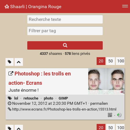
Shaarli ¦ Orangina Rouge
Nuage de tags
Mur d'images
Quotidien
► Jouer
Type 1 or more
characters for
results.
4337
shaares ·
578
liens privés
20
50
100
Photoshop : les trolls en
action- Ecrans
Juste énorme !
lol
·
retouche
·
photo
·
GIMP
November 12, 2012 at 2:20:30 PM GMT+1 ·
permalien
http://www.ecrans.fr/Photoshop-les-trolls-en-action,15513.html
·
20
50
100